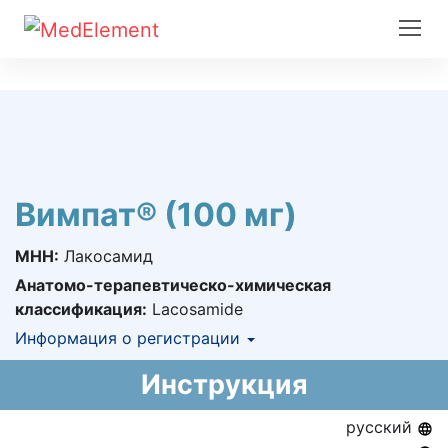
Вимпат® (100 мг)
МНН:
Лакосамид
Анатомо-терапевтическо-химическая
классификация:
Lacosamide
Информация о регистрации
Номер регистрации в РК:
№ РК-ЛС-5№017946
Инструкция
Информация о регистрации в РК:
12.04.2016 -
бессрочно
русский