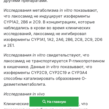
другими препаратами.
Исследования метаболизма
in
vitro
показывают,
что лакосамид не индуцирует изоферменты
CYP1A2, 2B6 и 2C9. В концентрациях, которые
наблюдались в крови во время клинических
исследований, лакосамид не ингибировал
изоферменты CYP1A1, 1A2, 2A6, 2B6, 2C8, 2C9, 2D6
и 2E1.
Исследования
in
vitro
свидетельствуют, что
лакосамид не транспортируется Р-гликопротеином
в кишечнике. Данные
in
vitro
показывают, что
изоферменты CYP2C9, CYP2C19 и CYP3A4
способны катализировать образование О-
дезметилметаболита.
Исследования
in
vivo
На главную
Клинические данные свидетельствуют, что