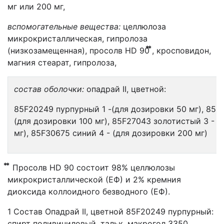
мг или 200 мг,
вспомогательные вещества:
целлюлоза
микрокристаллическая, гипролоза
(низкозамещенная), просолв HD 90⃰ ⃰, кросповидон,
магния стеарат, гипролоза,
состав оболочки:
опадрай II, цветной:
85F20249 пурпурный 1 -(для дозировки 50 мг), 85F
(для дозировки 100 мг), 85F27043 золотистый 3 - (
мг), 85F30675 синий 4 - (для дозировки 200 мг)
⃰ ⃰ Просолв НD 90 состоит 98% целлюлозы
микрокристаллической (ЕФ) и 2% кремния
диоксида коллоидного безводного (ЕФ).
1 Состав Опадрай II, цветной 85F20249 пурпурный:
спирт поливиниловый, тальк, макрогол 3350,