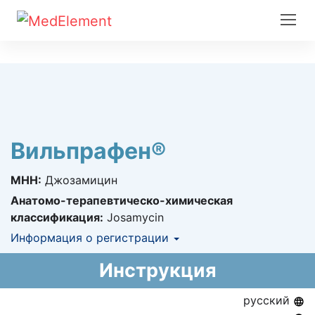
Вильпрафен®
МНН:
Джозамицин
Анатомо-терапевтическо-химическая
классификация:
Josamycin
Информация о регистрации
Номер регистрации в РК:
№ РК-ЛС-5№019167
Инструкция
Информация о регистрации в РК:
13.12.2017 -
13.12.2022
русский