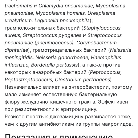
trachomatis и Chlamydia pneumoniae, Mycoplasma
pneumoniae, Mycoplasma hominis, Ureaplasma
urealyticum, Legionella pneumophila
);
грамположительных бактерий (
Staphylococcus
aureus, Streptococcus pyogenes и Streptococcus
pneumoniae (pneumococcus), Corynebacterium
diphteriae
), грамотрицательных бактерий (
Neisseria
meningitidis, Neisseria gonorrhoeae, Haemophilus
influenzae, Bordetella pertussis
), а также против
некоторых анаэробных бактерий (
Peptococcus,
Peptostreptococcus, Clostridium perfringens
).
Незначительно влияет на энтеробактерии, поэтому
мало изменяет естественную бактериальную
флору желудочно-кишечного тракта. Эффективен
при резистентности к эритромицину.
Резистентность к джозамицину развивается реже,
чем к другим антибиотикам из группы макролидов.
Показания к применению