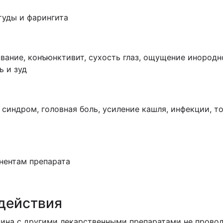
туды и фарингита
вание, конъюнктивит, сухость глаз, ощущение инородн
ь и зуд
й синдром, головная боль, усиление кашля, инфекции, т
нентам препарата
действия
ина с другими лекарственными препаратами не провод