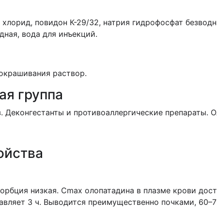
хлорид, повидон К-29/32, натрия гидрофосфат безводн
дная, вода для инъекций.
 окрашивания раствор.
ая группа
з. Деконгестанты и противоаллергические препараты. О
ойства
рбция низкая. Cmax олопатадина в плазме крови дости
оставляет 3 ч. Выводится преимущественно почками, 60–