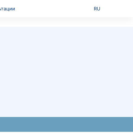
ьтации
RU