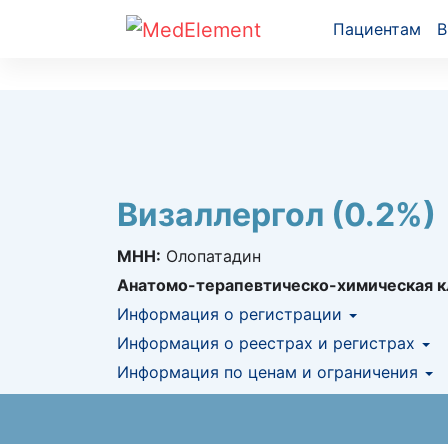
Пациентам
В
Визаллергол (0.2%)
МНН:
Олопатадин
Анатомо-терапевтическо-химическая к
Информация о регистрации
Номер регистрации в РК:
Информация о реестрах и регистрах
№ РК-ЛС-5№12
Информация о регистрации в РК:
Информация по ценам и ограничения
30.10.2
КНФ (ЛС включено в Казахстански
Предельная цена закупа в РК:
1 682.46
K