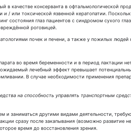
й в качестве консерванта в офтальмологической прод
и и / или токсической язвенной кератопатии. Посколь
нг состояния глаз пациентов с синдромом сухого гла
повреждённой роговицей.
атологиями почек и печени, а также у пожилых людей 
арата во время беременности и в период лактации не
а ожидаемый лечебный эффект превышает потенциальный
рмливании. В случае необходимости применения препар
редства на способность управлять транспортным сред
ем и заниматься другими видами деятельности, треб
кции сразу после закапывания (возможно развитие не
оторое время до восстановления зрения.