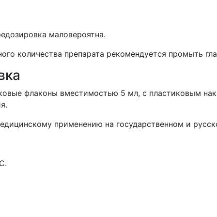
едозировка маловероятна.
ного количества препарата рекомендуется промыть гл
вка
иковые флаконы вместимостью 5 мл, с пластиковым н
я.
медицинскому применению на государственном и русск
С.