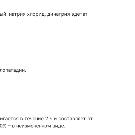
ый, натрия хлорид, динатрия эдетат,
лопатадин.
гается в течение 2 ч и составляет от
70% – в неизмененном виде.