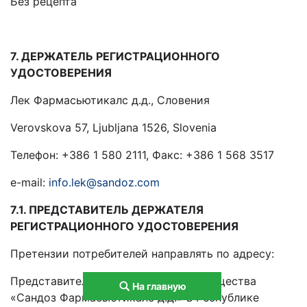
Без рецепта
7. ДЕРЖАТЕЛЬ РЕГИСТРАЦИОННОГО
УДОСТОВЕРЕНИЯ
Лек Фармасьютикалс д.д., Словения
Verovskova 57, Ljubljana 1526, Slovenia
Телефон: +386 1 580 2111, Факс: +386 1 568 3517
e-mail:
info.lek@sandoz.com
7.1. ПРЕДСТАВИТЕЛЬ ДЕРЖАТЕЛЯ
РЕГИСТРАЦИОННОГО УДОСТОВЕРЕНИЯ
Претензии потребителей направлять по адресу:
Представительство акционерного общества
На главную
«Сандоз Фармасьютикалс д.д.» в Республике