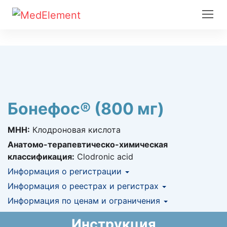
Бонефос® (800 мг)
МНН:
Клодроновая кислота
Анатомо-терапевтическо-химическая
классификация:
Clodronic acid
Информация о регистрации
Номер регистрации в РК:
Информация о реестрах и регистрах
№ РК-ЛС-5№014114
Информация о регистрации в РК:
Информация по ценам и ограничения
КНФ (ЛС включено в Казахстанский
20.06.2019 -
бессрочно
национальный формуляр лекарственных
Предельная цена закупа в РК:
844.83
KZT
Инструкция
средств)