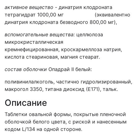
активное вещество -
динатрия клодроната
тетрагидрат 1000,00 мг (эквивалентно
динатрия клодроната безводного 800,00 мг),
вспомогательные вещества:
целлюлоза
микрокристаллическая
кремнефицированная, кроскармеллоза натрия,
кислота стеариновая, магния стеарат.
состав о
болочки
Опадрай II белый:
поливинилалкоголь, частично гидролизированный,
макрогол 3350, титана диоксид (Е171), тальк.
Описание
Таблетки овальной формы, покрытые пленочной
оболочкой белого цвета, с риской и нанесенным
кодом L/134 на одной стороне.