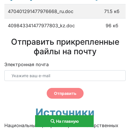
470401291477976668_ru.doc
71.5 кб
409843341477977803_kz.doc
96 кб
Отправить прикрепленные
файлы на почту
Электронная почта
Отправить
Источники
На главную
Национальный центр экспертизы лекарственных