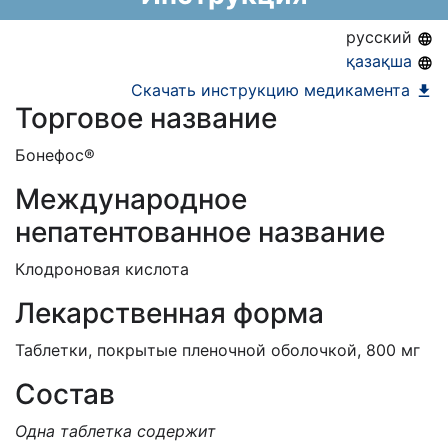
АЛО (Включено в Список бесплатного
русский
амбулаторного лекарственного обеспечения)
қазақша
ЕД (Включено в Список ЛС в рамках ГОБМП,
Скачать инструкцию медикамента
Торговое название
подлежащих закупу у Единого
дистрибьютора)
Бонефос®
Международное
непатентованное название
Клодроновая кислота
Лекарственная форма
Таблетки, покрытые пленочной оболочкой, 800 мг
Состав
Одна таблетка содержит