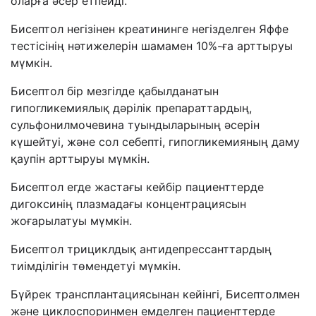
оларға әсер етпейді.
Бисептол негізінен креатининге негізделген Яффе
тестісінің нәтижелерін шамамен 10%-ға арттыруы
мүмкін.
Бисептол бір мезгілде қабылданатын
гипогликемиялық дәрілік препараттардың,
сульфонилмочевина туындыларының әсерін
күшейтуі, және сол себепті, гипогликемияның даму
қаупін арттыруы мүмкін.
Бисептол егде жастағы кейбір пациенттерде
дигоксинің плазмадағы концентрациясын
жоғарылатуы мүмкін.
Бисептол трициклдық антидепрессанттардың
тиімділігін төмендетуі мүмкін.
Бүйрек трансплантациясынан кейінгі, Бисептолмен
және циклоспоринмен емделген пациенттерде