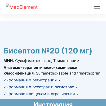
Бисептол №20 (120 мг)
МНН:
Сульфаметоксазол, Триметоприм
Анатомо-терапевтическо-химическая
классификация:
Sulfamethoxazole and trimethoprim
Информация о регистрации
Номер регистрации в РК:
Информация о реестрах и регистрах
№ РК-ЛС-5№014518
Информация о регистрации в РК:
Информация по ценам и ограничения
КНФ (ЛС включено в Казахстанский
26.03.2020 -
бессрочно
национальный формуляр лекарственных
Предельная цена закупа в РК:
7.11
KZT
Инструкция
средств)