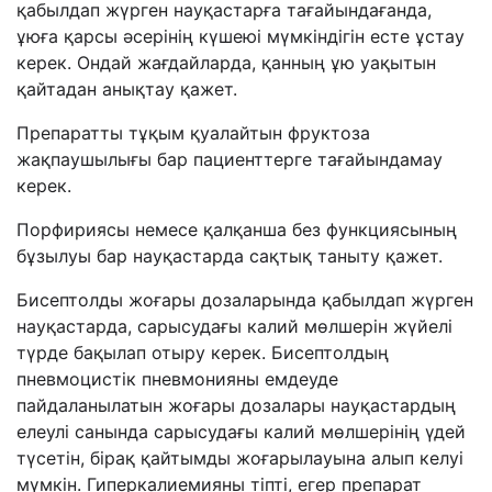
қабылдап жүрген науқастарға тағайындағанда,
ұюға қарсы әсерінің күшеюі мүмкіндігін есте ұстау
керек. Ондай жағдайларда, қанның ұю уақытын
қайтадан анықтау қажет.
Препаратты тұқым қуалайтын фруктоза
жақпаушылығы бар пациенттерге тағайындамау
керек.
Порфириясы немесе қалқанша без функциясының
бұзылуы бар науқастарда сақтық таныту қажет.
Бисептолды жоғары дозаларында қабылдап жүрген
науқастарда, сарысудағы калий мөлшерін жүйелі
түрде бақылап отыру керек. Бисептолдың
пневмоцистік пневмонияны емдеуде
пайдаланылатын жоғары дозалары науқастардың
елеулі санында сарысудағы калий мөлшерінің үдей
түсетін, бірақ қайтымды жоғарылауына алып келуі
мүмкін. Гиперкалиемияны тіпті, егер препарат