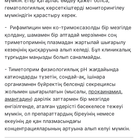
мүмкін. Егер қатарлас емдеу қажет болса,
гематологиялық көрсеткіштерді мониторингілеу
мүмкіндігін қарастыру керек.
-
Р
ифампицин мен ко-тримоксазолды бір мезгілде
қолдану, шамамен бір аптадай мерзімнен соң
триметопримнің плазмадан жартылай шығарылу
кезеңінің қысқаруына алып келеді. Бұл клиникалық
тұрғыдан маңызды болып саналмайды.
-
Тиметоприм физиологиялық рН жағдайында
катиондарды түзетін, сондай-ақ, ішінара
организмнен бүйректің белсенді секрециясы
жолымен шығарылатын (мысалы,
прокаинамид,
амантадин
) дәрілік заттармен бір мезгілде
енгізілгенде, аталған үдерісті бәсекелесе тежеуі
мүмкін, ол препараттардың біреуінің немесе
екеуінің де қан плазмасындағы
концентрацияларының артуына алып келуі мүмкін.