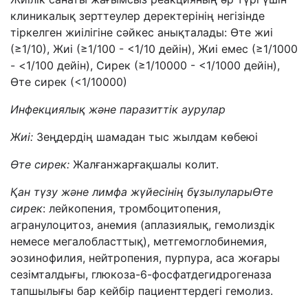
клиникалық зерттеулер деректерінің негізінде
тіркелген жиілігіне сәйкес анықталады: Өте жиі
(≥1/10), Жиі (≥1/100 - <1/10 дейін), Жиі емес (≥1/1000
- <1/100 дейін), Сирек (≥1/10000 - <1/1000 дейін),
Өте сирек (<1/10000)
Инфекциялық және паразиттік аурулар
Жиі:
Зеңдердің шамадан тыс жылдам көбеюі
Өте сирек:
Жалғанжарғақшалы колит.
Қан түзу және лимфа жүйесінің бұзылулары
Өте
сирек
: лейкопения, тромбоцитопения,
агранулоцитоз, анемия (аплазиялық, гемолиздік
немесе мегалобласттық), метгемоглобинемия,
эозинофилия, нейтропения, пурпура, аса жоғары
сезімталдығы, глюкоза-6-фосфатдегидрогеназа
тапшылығы бар кейбір пациенттердегі гемолиз.