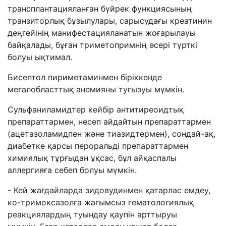
трансплантацияланған бүйрек функциясының
транзиторлық бұзылулары, сарысудағы креатинин
деңгейінің манифестацияланатын жоғарылауы
байқалады, бұған триметопримнің әсері түрткі
болуы ықтимал.
Бисептол пириметаминмен біріккенде
мегалобласттық анемияны туғызуы мүмкін.
Сульфаниламидтер кейбір антитиреоидтық
препараттармен, несеп айдайтын препараттармен
(ацетазоламидпен және тиазидтермен), сондай-ақ,
диабетке қарсы пероральді препараттармен
химиялық тұрғыдан ұқсас, бұл айқаспалы
аллергияға себеп болуы мүмкін.
- Кей жағдайларда
зидовудинмен
қатарлас емдеу,
ко-тримоксазолға жағымсыз гематологиялық
реакциялардың туындау қаупін арттыруы