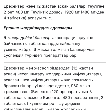
Ересектер және 12 жастан асқан балалар: тәулігіне
2 рет 480 мг. Тәуліктік дозасы 1920 мг (480 мг-ден
4 таблетка) аспауы тиіс.
Ерекше жағдайлардағы дозалары
6 жасқа дейінгі балаларға:
аспирация қаупіне
байланысты таблеткаларды пайдалану
ұсынылмайды; 6 жасқа толмаған балалар үшін
суспензия түріндегі
препараттар бар
.
Ересектер мен жасөспірімдердегі (12 жастан
асқан) несеп шығару жолдарының инфекциялары,
асқазан-ішек инфекциялары және созылмалы
бронхиттің өршуі кезінде:
әдетте, 960 мг ко-
тримоксазол (Бисептол 120 препаратының 8
таблеткасы немесе Бисептол 480 препаратының 2
таблеткасы) күніне екі рет ішу арқылы
қабылданады; несеп шығару жолдарының