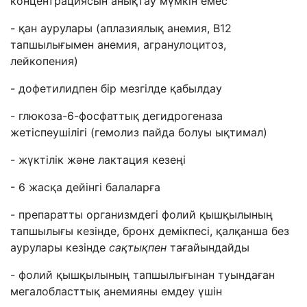
концентрациясын анықтау мүмкін емес
- қан аурулары (аплазиялық анемия, В12
тапшылығымен анемия, агранулоцитоз,
лейкопения)
- дофетилидпен бір мезгілде қабылдау
- глюкоза-6-фосфаттық дегидрогеназа
жетіспеушілігі (гемолиз пайда болуы ықтимал)
- жүктілік және лактация кезеңі
- 6 жасқа дейінгі балаларға
- препаратты организмдегі фолий қышқылының
тапшылығы кезінде, бронх демікпесі, қалқанша без
аурулары кезінде
сақтықпен
тағайындайды
- фолий қышқылының тапшылығынан туындаған
мегалобласттық анемияны емдеу үшін