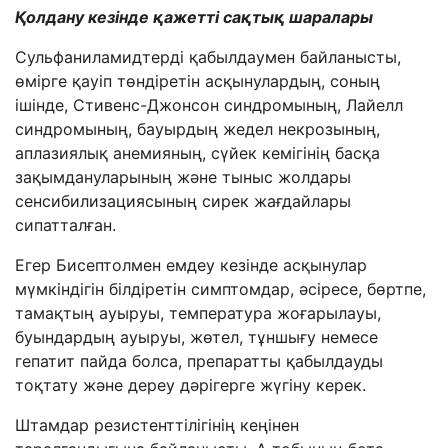
Қолдану кезінде қажетті сақтық шаралары
Сульфаниламидтерді қабылдаумен байланысты,
өмірге қауіп төндіретін асқынулардың, соның
ішінде, Стивенс-Джонсон синдромының, Лайелл
синдромының, бауырдың жедел некрозының,
аплазиялық анемияның, сүйек кемігінің басқа
зақымдануларының және тыныс жолдары
сенсибилизациясының сирек жағдайлары
сипатталған.
Егер Бисептолмен емдеу кезінде асқынулар
мүмкіндігін білдіретін симптомдар, әсіресе, бөртпе,
тамақтың ауыруы, температура жоғарылауы,
буындардың ауыруы, жөтел, тұншығу немесе
гепатит пайда болса, препаратты қабылдауды
тоқтату және дереу дәрігерге жүгіну керек.
Штамдар резистенттілігінің кеңінен