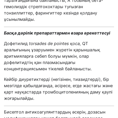
таралғандығына байланысты, А тобының бета-
гемолиздік стрептококтары туғызған
тонзиллиттер, фарингиттер кезінде қолдану
ұсынылмайды.
Басқа
дәрілік
препараттармен
өзара
әрекеттесуі
Дофетилид
torsades de рointes қоса,
QT
аралығының ұзаруымен жүретін қарыншалық
аритмияларға себеп болуы мүмкін, олар
дофелитидтің қан плазмасындағы
концентрациясымен тікелей байланысты.
Кейбір диуретиктерді (негізінен, тиазидтерді), бір
мезгілде қабылдағанда, әсіресе, егде жастағы және
қарт науқастарда тромбоцитопенияның даму қаупі
жоғарылайды.
Бисептол антикоагулянттардың әсерін, дозасын