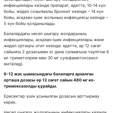
инфекциялары кезінде препарат, әдетте, 10-14 күн
бойы, жедел созылмалы бронхит кезінде – 14 күн
бойы, асқазан-ішек жолының инфекциясы кезінде –
5 күн бойы қолданылады.
Балалардағы несеп шығару жолдарының
инфекциялары, асқазан-ішек инфекциялары және
жедел ортаңғы отит кезінде: әдетте, әр 12 сағат
сайынғы 2 дозасымен кг дене салмағына тәулігіне 6
мг триметоприм мен 30 мг сульфаметоксазол
енгізіледі.
6-12 жас шамасындағы балаларға арналған
орташа дозасы әр 12 сағат сайын 480 мг ко-
тримоксазолды құрайды.
Ересектер үшін ұсынылған дозасын арттырмау
керек.
Несеп шығару жолдарының инфекциялары кезінде