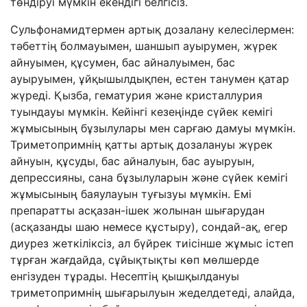
төндіруі мүмкін екендігі белгісіз.
Сульфонамидтермен артық дозалану келесілермен:
тәбеттің болмауымен, шаншып ауырумен, жүрек
айнуымен, құсумен, бас айналуымен, бас
ауыруымен, ұйқышылдықпен, естен танумен қатар
жүреді. Қызба, гематурия және кристаллурия
туындауы мүмкін. Кейінгі кезеңінде сүйек кемігі
жұмысының бұзылулары мен сарғаю дамуы мүмкін.
Триметопримнің қатты артық дозалануы жүрек
айнуын, құсуды, бас айналуын, бас ауыруын,
депрессияны, сана бұзылуларын және сүйек кемігі
жұмысының баяулауын туғызуы мүмкін. Емі
препаратты асқазан-ішек жолынан шығарудан
(асқазанды шаю немесе құстыру), сондай-ақ, егер
диурез жеткіліксіз, ал бүйрек тиісінше жұмыс істеп
тұрған жағдайда, сұйықтықты көп мөлшерде
енгізуден тұрады. Несептің қышқылдануы
триметопримнің шығарылуын жеделдетеді, алайда,