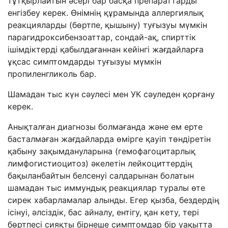
тұтқырлайтын әсері бар басқа препараттарды
енгізбеу керек. Өнімнің құрамында аллергиялық
реакцияларды (бөртпе, қышыну) туғызуы мүмкін
парагидроксибензоаттар, сондай-ақ, спирттік
ішімдіктерді қабылдағаннан кейінгі жағдайларға
ұқсас симптомдарды туғызуы мүмкін
пропиленгликоль бар.
Шамадан тыс күн сәулесі мен УК сәуледен қорғану
керек.
Анықталған диагнозы болмағанда және ем ерте
басталмаған жағдайларда өмірге қауіп төндіретін
қабыну зақымдануларына (гемофагоцитарлық
лимфогистиоцитоз) әкелетін лейкоциттердің
бақыланбайтын белсенуі салдарынан болатын
шамадан тыс иммундық реакциялар туралы өте
сирек хабарламалар алынды.
Егер қызба, бездердің
ісінуі, әлсіздік, бас айналу, ентігу, қан кету, тері
бөртпесі сияқты бірнеше симптомдар бір уақытта