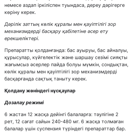
немесе аздап іркіліспен туындаса, дереу дәрігерге
көріну керек.
Дәрілік заттың көлік құралы мен қауіптілігі зор
механизмдерді басқару қабілетіне әсер ету
ерекшеліктері.
Препаратты қолданғанда: бас ауыруы, бас айналуы,
құрысулар, күйгелектік және шаршау сезімі сияқты
жағымсыз әсерлер пайда болуы мүмкін, сондықтан,
көлік құралы мен қауіптілігі зор механизмдерді
басқарғанда сақтық таныту керек.
Қолдану жөніндегі нұсқаулар
Дозалау режимі
6 жастан 12 жасқа дейінгі балаларға: тәулігіне 2
рет, 12 сағат сайын 240-480 мг.
6 жасқа толмаған
балалар үшін
суспензия түріндегі
препараттар бар
.