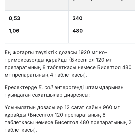
0,53
240
1,06
480
Ең жоғарғы тәуліктік дозасы 1920 мг ко-
тримоксазолды құрайды (Бисептол 120 мг
препаратының 8 таблеткасы немесе Бисептол 480
мг препаратының 4 таблеткасы).
Ересектерде
E. coli
энтерогенді штаммдарынан
туындаған сахатшылар диареясы:
Ұсынылатын дозасы әр 12 сағат сайын 960 мг
құрайды (Бисептол 120 препаратының 8
таблеткасы немесе Бисептол 480 препаратының 2
таблеткасы).