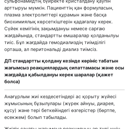
сульфонамидтің бүйректе кристалдану қаупін
арттыруы мүмкін. Пациенттің қан формуласын,
плазма электролиттері құрамын және басқа
биохимиялық көрсеткіштерін қадағалау керек.
Сүйек кемігінің зақымдануы немесе сарғаю
жағдайында, стандартты емшаралар қолданылуы
тиіс. Бұл жағдайда гемодиализдің тиімділігі
орташа, ал перитональді диализ тиімсіз.
ДП стандартты қолдану кезінде көрініс табатын
жағымсыз реакциялардың сипаттамасы және осы
жағдайда қабылдануы керек шаралар
(қажет
болса)
Анағұрлым жиі кездесетіндері ас қорыту жүйесі
жұмысының бұзылулары (жүрек айнуы, диарея,
құсу) және тері беткейіндегі өзгерістер (бөртпе,
есекжем) болып табылады.
Жиілік санаты жағымсыз реакцияның әр түрі үшін