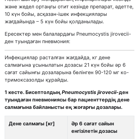
және жедел ортаңғы отит кезінде препарат, әдетте,
10 күн бойы, асқазан-ішек инфекциялары
жағдайында – 5 күн бойы қолданылады.
Ересектер мен балалардағы Pneumocystis jirovecii-
ден туындаған пневмония:
Инфекциялар расталған жағдайда, кг дене
салмағына ұсынылатын дозасы 21 күн бойы әр 6
сағат сайынғы дозаларына бөлінген 90-120 мг ко-
тримоксазолды құрайды.
1 кесте.
Бисептолдың
Pneumocystis jirovecii-
ден
туындаған пневмониясы бар пациенттердің дене
салмағына байланысты ең жоғарғы дозалары.
Дене салмағы [кг]
Әр 6 сағат сайын
енгізілетін дозасы