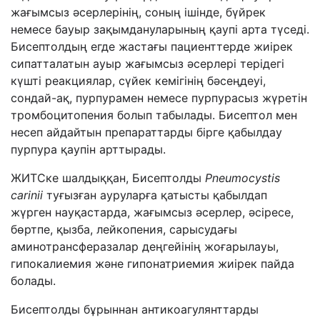
жағымсыз әсерлерінің, соның ішінде, бүйрек
немесе бауыр зақымдануларының қаупі арта түседі.
Бисептолдың егде жастағы пациенттерде жиірек
сипатталатын ауыр жағымсыз әсерлері терідегі
күшті реакциялар, сүйек кемігінің бәсеңдеуі,
сондай-ақ, пурпурамен немесе пурпурасыз жүретін
тромбоцитопения болып табылады. Бисептол мен
несеп айдайтын препараттарды бірге қабылдау
пурпура қаупін арттырады.
ЖИТСке шалдыққан, Бисептолды
Pneumocystis
carinii
туғызған ауруларға қатысты қабылдап
жүрген науқастарда, жағымсыз әсерлер, әсіресе,
бөртпе, қызба, лейкопения, сарысудағы
аминотрансферазалар деңгейінің жоғарылауы,
гипокалиемия және гипонатриемия жиірек пайда
болады.
Бисептолды бұрыннан антикоагулянттарды