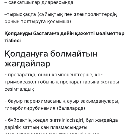
–
саяхатшылар диареясында
–
тырысқақта (сұйықтық пен электролиттердің
орнын толтыруға қосымша)
Қолдануды бастағанға дейін қажетті мәліметтер
тізбесі
Қолдануға болмайтын
жағдайлар
- препаратқа, оның компоненттеріне, ко-
тримоксазол тобының препараттарына жоғары
сезімталдық
- бауыр паренхимасының ауыр зақымданулары,
гипербилирубинемия (балаларда)
- бүйректің жедел жеткіліксіздігі, бұл жағдайда
дәрілік заттың қан плазмасындағы