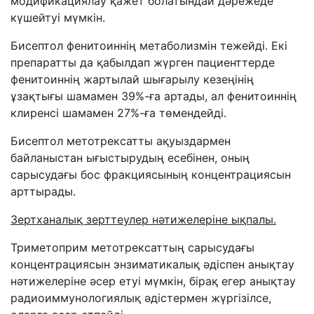
модификациялау қажет болатындай дәрежеде
күшейтуі мүмкін.
Бисептол фенитоиннің метаболизмін тежейді. Екі
препаратты да қабылдап жүрген пациенттерде
фенитоиннің жартылай шығарылу кезеңінің
ұзақтығы шамамен 39%-ға артады, ал фенитоиннің
клиренсі шамамен 27%-ға төмендейді.
Бисептол метотрексатты ақуыздармен
байланыстан ығыстырудың есебінен, оның
сарысудағы бос фракциясының концентрациясын
арттырады.
Зертханалық зерттеулер нәтижелеріне ықпалы.
Триметоприм метотрексаттың сарысудағы
концентрациясын энзиматикалық әдіспен анықтау
нәтижелеріне әсер етуі мүмкін, бірақ егер анықтау
радиоиммунологиялық әдістермен жүргізілсе,