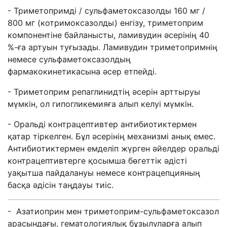
- Т
риметопримді / сульфаметоксазолды 160 мг /
800 мг (котримоксазолды) енгізу, триметоприм
компонентіне байланысты, ламивудин әсерінің 40
%-ға артуын туғызады. Ламивудин триметопримнің
немесе сульфаметоксазолдың
фармакокинетикасына әсер етпейді.
- Т
риметоприм репаглинидтің әсерін арттыруы
мүмкін, ол гипогликемияға алып келуі мүмкін.
- О
раль
ді
контрацептив
тер
антибиотик
термен
қатар тіркелген
.
Бұл әсерінің м
еханизм
і анық емес
.
Антибиотик
термен емделіп жүрген әйелдер
ораль
ді
контрацептив
терге қосымша бөгеттік әдісті
уақытша пайдалануы немесе
контрацепци
яның
басқа әдісін таңдауы тиіс
.
-
А
затиоприн
м
ен
триметоприм-сульфаметоксазол
арасындағы,
гематологи
ялық бұзылуларға алып