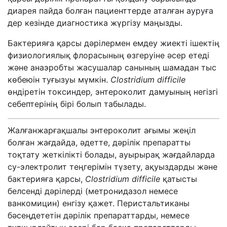
диарея пайда болған пациенттерде аталған ауруға
дер кезінде диагностика жүргізу маңызды.
Бактерияға қарсы дәрілермен емдеу жиекті ішектің
физиологиялық флорасының өзгеруіне әсер етеді
және анаэробты жасушалар санының шамадан тыс
көбеюін туғызуы мүмкін.
Clostridium difficile
өндіретін токсиндер
,
энтероколит дамуының негізгі
себептерінің бірі болып табылады.
Жалғанжарғақшалы энтероколит ағымы жеңіл
болған жағдайда, әдетте, дәрілік препаратты
тоқтату жеткілікті болады, ауырырақ жағдайларда
су-электролит теңгерімін түзету, ақуыздарды және
бактерияға қарсы,
Clostridium difficilе
қатысты
белсенді дәрілерді (метронидазол немесе
ванкомицин) енгізу қажет. Перистальтиканы
бәсеңдететін дәрілік препараттарды, немесе