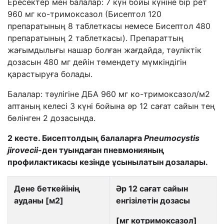
Ересектер мен балалар: 7 күн бойы күніне бір рет
960 мг ко-тримоксазол (Бисептол 120
препаратының 8 таблеткасы немесе Бисептол 480
препаратының 2 таблеткасы). Препараттың
жағымдылығы нашар болған жағдайда, тәуліктік
дозасын 480 мг дейін төмендету мүмкіндігін
қарастыруға болады.
Балалар: тәулігіне ДБА
960 мг ко-тримоксазол/м
2
аптаның келесі 3 күні бойына әр 12 сағат сайын тең
бөлінген 2 дозасында.
2 кесте.
Бисептолдың балаларға
Pneumocystis
jirovecii
-ден туындаған пневмонияның
профилактикасы кезінде ұсынылатын
д
озалары.
Дене беткейінің
Әр 12 сағат сайын
ауданы [м
2
]
енгізілетін дозасы
[мг
котримоксазол
]