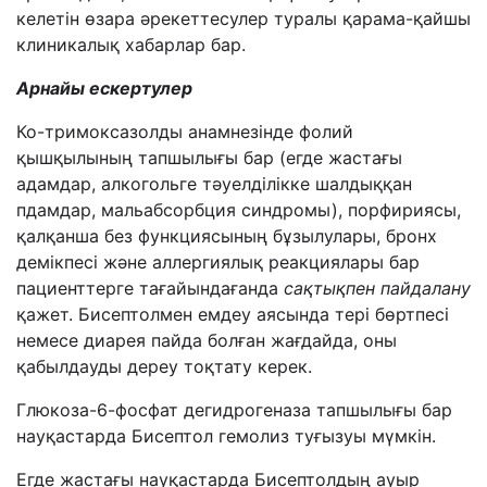
келетін өзара әрекеттесулер туралы қарама-қайшы
клини
калық хабарлар бар
.
Арнайы ескертулер
Ко-тримоксазолды анамнезінде фолий
қышқылының тапшылығы бар (егде жастағы
адамдар, алкогольге тәуелділікке шалдыққан
пдамдар, мальабсорбция синдромы), порфириясы,
қалқанша без функциясының бұзылулары, бронх
демікпесі және аллергиялық реакциялары бар
пациенттерге тағайындағанда
сақтықпен пайдалану
қажет. Бисептолмен емдеу аясында тері бөртпесі
немесе диарея пайда болған жағдайда, оны
қабылдауды дереу тоқтату керек.
Глюкоза-6-фосфат дегидрогеназа тапшылығы бар
науқастарда Бисептол гемолиз туғызуы мүмкін.
Егде жастағы науқастарда Бисептолдың ауыр