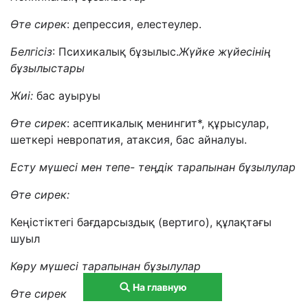
Өте сирек
: депрессия, елестеулер.
Белгісіз
: Психикалық бұзылыс.
Жүйке жүйесінің
бұзылыстары
Жиі:
бас ауыруы
Өте сирек
: асептикалық менингит*, құрысулар,
шеткері невропатия, атаксия, бас айналуы.
Есту мүшесі мен тепе- теңдік тарапынан бұзылулар
Өте сирек:
Кеңістіктегі бағдарсыздық (вертиго), құлақтағы
шуыл
Көру мүшесі тарапынан бұзылулар
На главную
Өте сирек