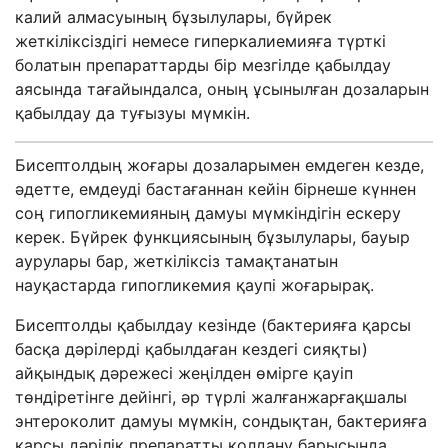
калий алмасуының бұзылулары, бүйрек
жеткіліксіздігі немесе гиперкалиемияға түрткі
болатын препараттарды бір мезгілде қабылдау
аясында тағайындалса, оның ұсынылған дозаларын
қабылдау да туғызуы мүмкін.
Бисептолдың жоғары дозаларымен емдеген кезде,
әдетте, емдеуді бастағаннан кейін бірнеше күннен
соң гипогликемияның дамуы мүмкіндігін ескеру
керек. Бүйрек функциясының бұзылулары, бауыр
аурулары бар, жеткіліксіз тамақтанатын
науқастарда гипогликемия қаупі жоғарырақ.
Бисептолды қабылдау кезінде (бактерияға қарсы
басқа дәрілерді қабылдаған кездегі сияқты)
айқындық дәрежесі жеңілден өмірге қауіп
төндіретінге дейінгі, әр түрлі жалғанжарғақшалы
энтероколит дамуы мүмкін, сондықтан, бактерияға
қарсы дәрілік препаратты қолдану барысында