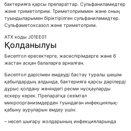
бактерияға
қарсы
препараттар
.
Сульфаниламидтер
және
триметоприм
.
Триметоприммен
және
оның
туындыларымен
біріктірілген
сульфаниламидтер
.
Сульфаметоксазол және триметоприм.
АТХ коды J01EE01
Қолданылуы
Бисептол
ересектерге
,
жасөспірімдерге
және
6
жастан
асқан
балаларға
арналған
.
Бисептол
дәрісімен
емдеуді
бастау
туралы
шешім
қабылдардың
алдында
,
бактерияға
қарсы
дәрілерді
дұрыс
қолдану
жөніндегі
ресми
нұсқауларды
ескеру
керек
.
Препаратқа
сезімтал
микроорганизмдерден
туындаған
инфекциялық
-
қабыну
ауруларын
емдеу
үшін
:
–
несеп
шығару
жолдарының
инфекцияларында