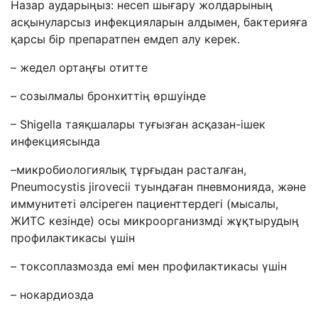
Назар
аударыңыз
:
несеп
шығару
жолдарының
асқынуларсыз
инфекцияларын
алдымен
,
бактерияға
қарсы
бір
препаратпен
емдеп
алу
керек
.
–
жедел
ортаңғы
отитте
–
с
озылмалы
бронхиттің
өршуінде
– Shigella
таяқшалары
туғызған
асқазан
-
ішек
инфекциясында
–
микробиологиялық
тұрғыдан
расталған
,
Pneumocystis jirovecii
туындаған
пневмонияда
,
және
иммунитеті
әлсіреген
пациенттердегі
(
мысалы
,
ЖИТС
кезінде
)
осы
микроорганизмді
жұқтырудың
профилактикасы
үшін
–
т
оксоплазмоз
да емі мен
профилактика
сы үшін
–
нокардиоз
да