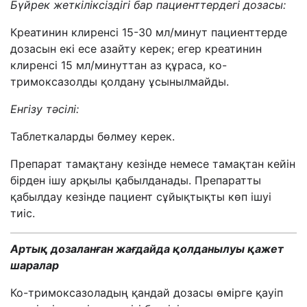
Бүйрек жеткіліксіздігі бар пациенттердегі дозасы:
Креатинин клиренсі 15-30 мл/минут пациенттерде
дозасын екі есе азайту керек; егер креатинин
клиренсі 15 мл/минуттан аз құраса, ко-
тримоксазолды қолдану ұсынылмайды.
Енгізу тәсілі:
Таблеткаларды бөлмеу керек.
Препарат тамақтану кезінде немесе тамақтан кейін
бірден ішу арқылы қабылданады. Препаратты
қабылдау кезінде пациент сұйықтықты көп ішуі
тиіс.
Артық дозаланған жағдайда қолданылуы қажет
шаралар
Ко-тримоксазоладың қандай дозасы өмірге қауіп