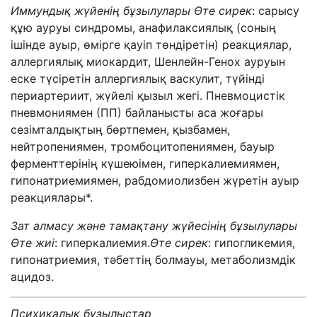
Иммундық жүйенің бұзылулары
Өте сирек
: сарысу
құю ауруы синдромы, анафилаксиялық (соның
ішінде ауыр, өмірге қауіп төндіретін) реакциялар,
аллергиялық миокардит, Шенлейн-Генох ауруын
еске түсіретін аллергиялық васкулит, түйінді
периартериит, жүйелі қызыл жегі. Пневмоцистік
пневмониямен (ПП) байланысты аса жоғары
сезімталдықтың бөртпемен, қызбамен,
нейтропениямен, тромбоцитопениямен, бауыр
ферменттерінің күшеюімен, гиперкалиемиямен,
гипонатриемиямен, рабдомиолизбен жүретін ауыр
реакциялары*.
Зат алмасу және тамақтану жүйесінің бұзылулары
Өте жиі
: гиперкалиемия.
Өте сирек
: гипогликемия,
гипонатриемия, тәбеттің болмауы, метаболизмдік
ацидоз.
Психикалық бұзылыстар