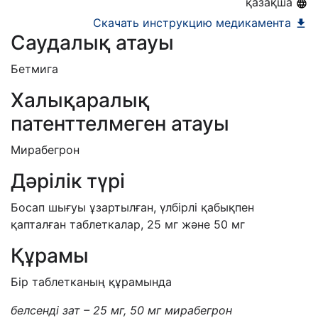
қазақша
Скачать инструкцию медикамента
Саудалық атауы
Бетмига
Халықаралық
патенттелмеген атауы
Мирабегрон
Дәрілік түрі
Босап шығуы ұзартылған, үлбірлі қабықпен
қапталған таблеткалар, 25 мг және 50 мг
Құрамы
Бір таблетканың құрамында
белсенді зат – 25 мг, 50 мг мирабегрон