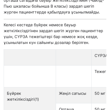
орташа сатыдағы бауыр жеткіліксіздігімен (Чайлд-
Пью шкаласы бойынша В класы) зардап шегіп
жүрген пациенттерде қабылдауға ұсынылмайды.
Келесі кестеде бүйрек немесе бауыр
жеткіліксіздігінен зардап шегіп жүрген пациенттер
үшін, СҮР3А тежегіштері бар немесе жоқ кезде,
ұсынылатын күн сайынғы дозалар берілген.
CYP3A к
Тежегіш
Бүйрек
Жеңіл сатысы
50 мг
жеткіліксіздігі(1)
Орташа
50 мг