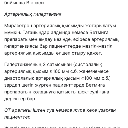
бойынша В класы
Артериялық гипертензия
Мирабегрон артериялық қысымды жоғарылатуы
мүмкін. Тағайындар алдында немесе Бетмига
препаратымен емдеу кезінде, әсіресе артериялық
гипертензиясы бар пациенттерде мезгіл-мезгіл
артериялық қысымды өлшеп отыру қажет.
Гипертензияның 2 сатысынан (систолалық
артериялық қысым ≥160 мм с.б. және/немесе
диастолалық артериялық қысым ≥100 мм с.б.)
зардап шегіп жүрген пациенттерде Бетмига
препаратын қолдануға қатысты шектеулі ғана
деректер бар.
QT аралығы іштен туа немесе жүре келе ұзарған
пациенттер