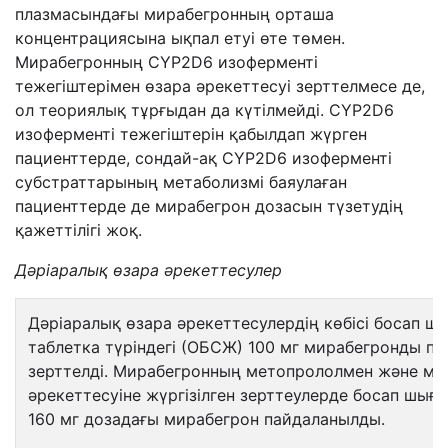
плазмасындағы мирабегронның орташа
концентрациясына ықпал етуі өте төмен.
Мирабегронның CYP2D6 изоферменті
тежегіштерімен өзара әрекеттесуі зерттелмесе де,
ол теориялық тұрғыдан да күтілмейді. CYP2D6
изоферменті тежегіштерін қабылдап жүрген
пациенттерде, сондай-ақ CYP2D6 изоферменті
субстраттарының метаболизмі баяулаған
пациенттерде де мирабегрон дозасын түзетудің
қажеттілігі жоқ.
Дәріаралық өзара әрекеттесулер
Дәріаралық өзара әрекеттесулердің көбісі босап ш
таблетка түріндегі (ОБСЖ) 100 мг мирабегронды па
зерттелді. Мирабегронның метопрололмен және м
әрекеттесуіне жүргізілген зерттеулерде босап шығу
160 мг дозадағы мирабегрон пайдаланылды.