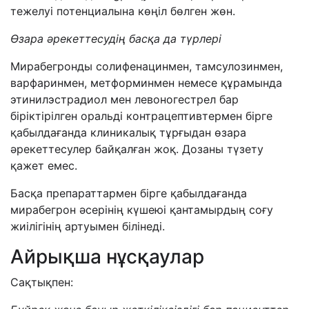
тежелуі потенциалына көңіл бөлген жөн.
Өзара әрекеттесудің басқа да түрлері
Мирабегронды солифенацинмен, тамсулозинмен,
варфаринмен, метформинмен немесе құрамында
этинилэстрадиол мен левоногестрел бар
біріктірілген оральді контрацептивтермен бірге
қабылдағанда клиникалық тұрғыдан өзара
әрекеттесулер байқалған жоқ. Дозаны түзету
қажет емес.
Басқа препараттармен бірге қабылдағанда
мирабегрон әсерінің күшеюі қантамырдың соғу
жиілігінің артуымен білінеді.
Айрықша нұсқаулар
Сақтықпен: