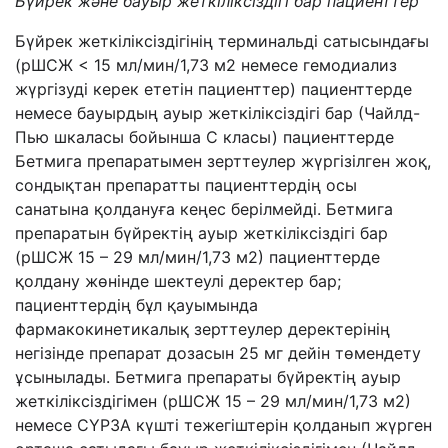
Бүйрек және бауыр жеткіліксіздігі бар пациенттер
Бүйрек жеткіліксіздігінің терминальді сатысындағы
(рШСЖ < 15 мл/мин/1,73 м2 немесе гемодиализ
жүргізуді керек ететін пациенттер) пациенттерде
немесе бауырдың ауыр жеткіліксіздігі бар (Чайлд-
Пью шкаласы бойынша С класы) пациенттерде
Бетмига препаратымен зерттеулер жүргізілген жоқ,
сондықтан препаратты пациенттердің осы
санатына қолдануға кеңес берілмейді. Бетмига
препаратын бүйректің ауыр жеткіліксіздігі бар
(рШСЖ 15 – 29 мл/мин/1,73 м2) пациенттерде
қолдану жөнінде шектеулі деректер бар;
пациенттердің бұл қауымында
фармакокинетикалық зерттеулер деректерінің
негізінде препарат дозасын 25 мг дейін төмендету
ұсынылады. Бетмига препараты бүйректің ауыр
жеткіліксіздігімен (рШСЖ 15 – 29 мл/мин/1,73 м2)
немесе СҮР3А күшті тежегіштерін қолданып жүрген