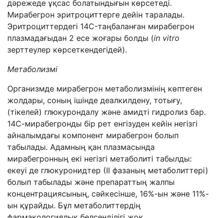
дәрежеде ұқсас болатындығын көрсетеді.
Мирабегрон эритроциттерге дейін таралады.
Эритроциттердегі 14C-таңбаланған мирабегрон
плазмадағыдан 2 есе жоғары болды (
in
vitro
зерттеулер көрсеткендегідей).
Метаболизм
і
Организмде мирабегрон метаболизмінің көптеген
жолдары, соның ішінде деалкилдену, тотығу,
(тікелей) глюкурондалу және амидті гидролиз бар.
14С-мирабегронды бір рет енгізуден кейін негізгі
айналымдағы компонент мирабегрон болып
табылады. Адамның қан плазмасында
мирабегронның екі негізгі метаболиті табылды:
екеуі де глюкуронидтер (ІІ фазаның метаболиттері)
болып табылады және препараттың жалпы
концентрациясының, сәйкесінше, 16%-ын және 11%-
ын құрайды. Бұл метаболиттердің
фармакологиялық белсенділігі жоқ.