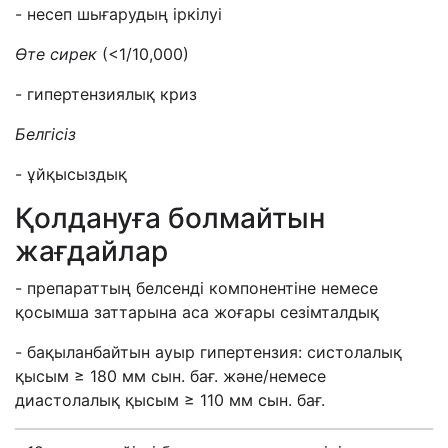
- несеп шығарудың іркілуі
Өте с
ирек
(<1/10,000)
- гипертензиялық криз
Белгісіз
- ұйқысыздық
Қолдануға болмайтын
жағдайлар
- препараттың белсенді компонентіне немесе
қосымша заттарына аса жоғары сезімталдық
- бақыланбайтын ауыр гипертензия: систолалық
қысым ≥ 180 мм сын. бағ. және/немесе
диастолалық қысым ≥ 110 мм сын. бағ.