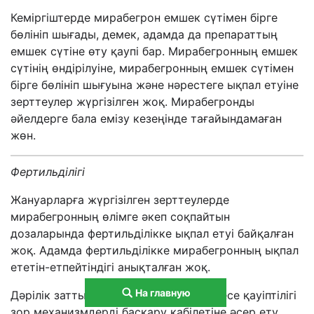
Кеміргіштерде мирабегрон емшек сүтімен бірге
бөлініп шығады, демек, адамда да препараттың
емшек сүтіне өту қаупі бар. Мирабегронның емшек
сүтінің өндірілуіне, мирабегронның емшек сүтімен
бірге бөлініп шығуына және нәрестеге ықпал етуіне
зерттеулер жүргізілген жоқ. Мирабегронды
әйелдерге бала емізу кезеңінде тағайындамаған
жөн.
Фертиль
ділігі
Жануарларға жүргізілген зерттеулерде
мирабегронның өлімге әкеп соқпайтын
дозаларында фертильділікке ықпал етуі байқалған
жоқ. Адамда фертильділікке мирабегронның ықпал
ететін-етпейтіндігі анықталған жоқ.
На главную
Дәрілік заттың көлік құралдарын немесе қауіптілігі
зор механизмдерді басқару қабілетіне әсер ету