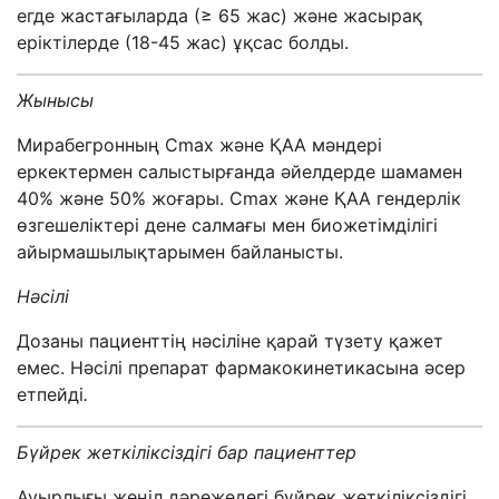
егде жастағыларда (≥ 65 жас) және жасырақ
еріктілерде (18-45 жас) ұқсас болды.
Жынысы
Мирабегронның Cmax және ҚАА мәндері
еркектермен салыстырғанда әйелдерде шамамен
40% және 50% жоғары. Cmax және ҚАА гендерлік
өзгешеліктері дене салмағы мен биожетімділігі
айырмашылықтарымен байланысты.
Нәсілі
Дозаны пациенттің нәсіліне қарай түзету қажет
емес. Нәсілі препарат фармакокинетикасына әсер
етпейді
.
Бүйрек жеткіліксіздігі бар пациенттер
Ауырлығы жеңіл дәрежедегі бүйрек жеткіліксіздігі