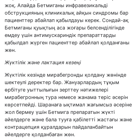
жоқ. Алайда Бетмиганы инфравезикальді
обструкцияның клиникалық айқын синдромы бар
пациенттер абайлап қабылдауы керек. Сондай-ақ
Бетмиганы қуықтың аса жоғары белсенділігінде
емдеу үшін антимускариндік препараттарды
қабылдап жүрген пациенттер абайлап қолданғаны
жөн.
Жүктілік және лактация кезеңі
Жүктілік кезінде мирабегронды қолдану жөнінде
шектеулі деректер бар. Жануарлардың тұқым
өрбітуге уыттылығын зерттеу нәтижелері
мирабегронның тура немесе жанама теріс әсерін
көрсетпейді. Шаранаға ықтимал жағымсыз әсеріне
жол бермеу үшін Бетмига препаратын жүкті
әйелдерге және бала тууға қабілетті жастағы және
контрацепция құралдарын пайдаланбайтын
әйелдерге қолданбаған жөн.