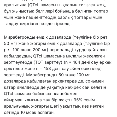
аралығына (QTcI шамасы) ықпалын тигізген жоқ,
бұл жыныстық белгілері бойынша бөлінген топтар
үшін және пациенттердің барлық топтары үшін
талдау жүргізген кезде тіркелді.
Мирабегронды емдік дозаларда (тәулігіне бір рет
50 мг) және жоғары емдік дозаларда (тәулігіне бір
рет 100 және 200 мг) пероральді түрде қайталап
қабылдаудың QTcI шамасына ықпалы жекелеген
зерттеулерде (TQT зерттеу) (n = 164 дені сау еркек
еріктілер және n = 153 дені сау әйел еріктілер)
зерттелді. Мирабегронды 50 және 100 мг
дозаларда қабылдаған еркектерде де, сонымен
қатар әйелдерде де уақытқа көбірек сай келетін
QTсІ шамасы бойынша плацебомен
айырмашылығына тән бір жақты 95% сенім
аралығының жоғарғы шегі уақыттың кез келген
сәтінде 10 мсек аспаған.