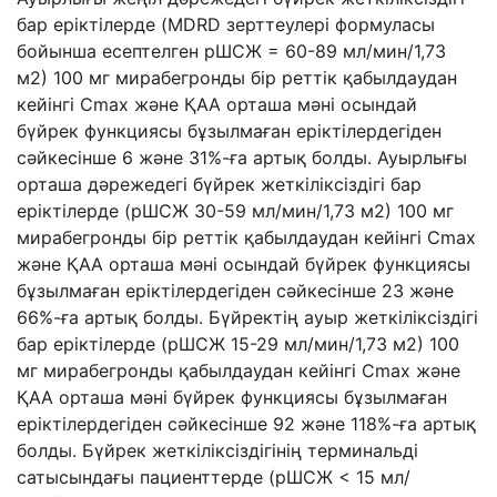
бар еріктілерде (MDRD зерттеулері формуласы
бойынша есептелген рШСЖ = 60-89 мл/мин/1,73
м2) 100 мг мирабегронды бір реттік қабылдаудан
кейінгі Cmax және ҚАА орташа мәні осындай
бүйрек функциясы бұзылмаған еріктілердегіден
сәйкесінше 6 және 31%-ға артық болды. Ауырлығы
орташа дәрежедегі бүйрек жеткіліксіздігі бар
еріктілерде (рШСЖ 30-59 мл/мин/1,73 м2) 100 мг
мирабегронды бір реттік қабылдаудан кейінгі Cmax
және ҚАА орташа мәні осындай бүйрек функциясы
бұзылмаған еріктілердегіден сәйкесінше 23 және
66%-ға артық болды. Бүйректің ауыр жеткіліксіздігі
бар еріктілерде (рШСЖ 15-29 мл/мин/1,73 м2) 100
мг мирабегронды қабылдаудан кейінгі Cmax және
ҚАА орташа мәні бүйрек функциясы бұзылмаған
еріктілердегіден сәйкесінше 92 және 118%-ға артық
болды. Бүйрек жеткіліксіздігінің терминальді
сатысындағы пациенттерде (рШСЖ < 15 мл/