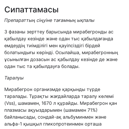
Сипаттамасы
П
репарат
тың сіңуіне тағамның ықпалы
3 фазаны зерттеу барысында мирабегронды ас
қабылдау кезінде және одан тыс қабылдағанда
емдеудің тиімділігі мен қауіпсіздігі бірдей
болатындығы көрінді. Осылайша, мирабегронның
ұсынылған дозасын ас қабылдау кезінде де және
одан тыс та қабылдауға болады.
Таралуы
Мирабегрон организмде қарқынды түрде
таралады. Тұрақты жағдайларда таралу көлемі
(Vss), шамамен, 1670 л құрайды. Мирабегрон қан
плазмасы ақуыздарымен (шамамен 71%)
байланысады, сондай-ақ альбуминмен және
альфа-1 қышқыл гликопротеинмен орташа