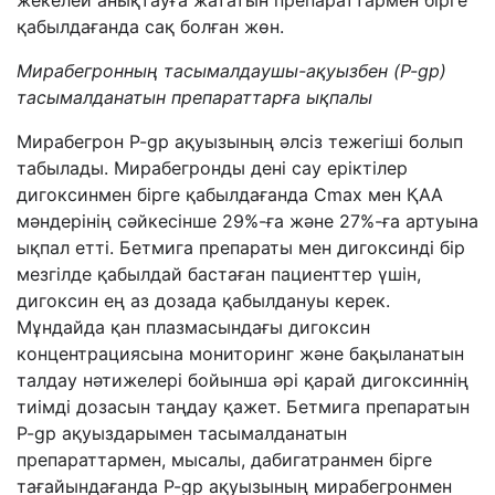
жекелей анықтауға жататын препараттармен бірге
қабылдағанда сақ болған жөн.
Мирабегронның тасымалдаушы-ақуызбен (P-gp)
тасымалданатын препараттарға ықпалы
Мирабегрон P-gp ақуызының әлсіз тежегіші болып
табылады. Мирабегронды дені сау еріктілер
дигоксинмен бірге қабылдағанда Cmax мен ҚАА
мәндерінің сәйкесінше 29%-ға және 27%-ға артуына
ықпал етті. Бетмига препараты мен дигоксинді бір
мезгілде қабылдай бастаған пациенттер үшін,
дигоксин ең аз дозада қабылдануы керек.
Мұндайда қан плазмасындағы дигоксин
концентрациясына мониторинг және бақыланатын
талдау нәтижелері бойынша әрі қарай дигоксиннің
тиімді дозасын таңдау қажет. Бетмига препаратын
P-gp ақуыздарымен тасымалданатын
препараттармен, мысалы, дабигатранмен бірге
тағайындағанда P-gp ақуызының мирабегронмен