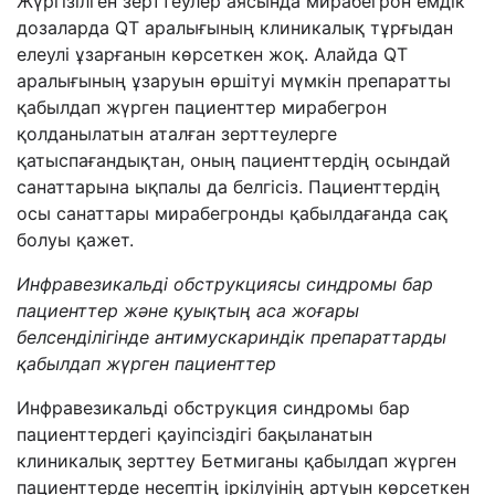
Жүргізілген зерттеулер аясында мирабегрон емдік
дозаларда QT аралығының клиникалық тұрғыдан
елеулі ұзарғанын көрсеткен жоқ. Алайда QT
аралығының ұзаруын өршітуі мүмкін препаратты
қабылдап жүрген пациенттер мирабегрон
қолданылатын аталған зерттеулерге
қатыспағандықтан, оның пациенттердің осындай
санаттарына ықпалы да белгісіз. Пациенттердің
осы санаттары мирабегронды қабылдағанда сақ
болуы қажет.
Инфравезикальді обструкциясы синдромы бар
пациенттер және қуықтың аса жоғары
белсенділігінде антимускариндік препараттарды
қабылдап жүрген пациенттер
Инфравезикальді обструкция синдромы бар
пациенттердегі қауіпсіздігі бақыланатын
клиникалық зерттеу Бетмиганы қабылдап жүрген
пациенттерде несептің іркілуінің артуын көрсеткен