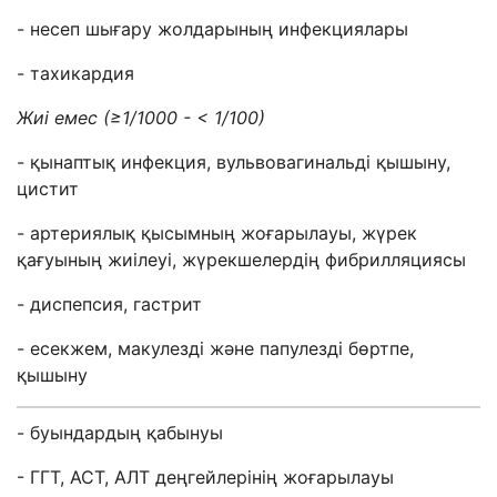
- несеп шығару жолдарының инфекциялары
- тахикардия
Жиі емес
(
≥
1/1000 - < 1/100)
- қынаптық инфекция, вульвовагинальді қышыну,
цистит
- артериялық қысымның жоғарылауы, жүрек
қағуының жиілеуі, жүрекшелердің фибрилляциясы
- диспепсия, гастрит
- есекжем, макулезді және папулезді бөртпе,
қышыну
- буындардың қабынуы
- ГГТ, АСТ, АЛТ деңгейлерінің жоғарылауы