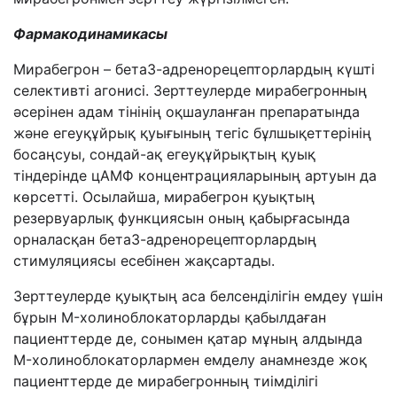
Фармакодинамика
сы
Мирабегрон – бета3-адренорецепторлардың күшті
селективті агонисі. Зерттеулерде мирабегронның
әсерінен адам тінінің оқшауланған препаратында
және егеуқұйрық қуығының тегіс бұлшықеттерінің
босаңсуы, сондай-ақ егеуқұйрықтың қуық
тіндерінде цАМФ концентрацияларының артуын да
көрсетті. Осылайша, мирабегрон қуықтың
резервуарлық функциясын оның қабырғасында
орналасқан бета3-адренорецепторлардың
стимуляциясы есебінен жақсартады.
Зерттеулерде қуықтың аса белсенділігін емдеу үшін
бұрын M-холиноблокаторларды қабылдаған
пациенттерде де, сонымен қатар мұның алдында
M-холиноблокаторлармен емделу анамнезде жоқ
пациенттерде де мирабегронның тиімділігі