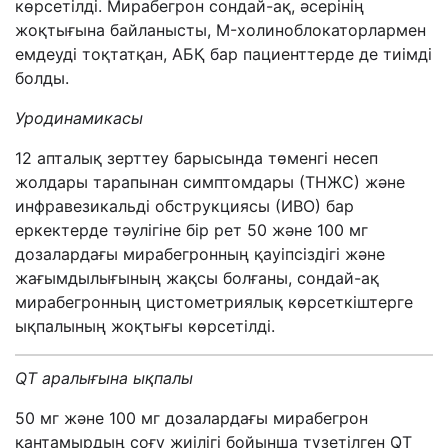
көрсетілді. Мирабегрон сондай-ақ, әсерінің
жоқтығына байланысты, M-холиноблокаторлармен
емдеуді тоқтатқан, АБҚ бар пациенттерде де тиімді
болды.
Уродинамика
сы
12 апталық зерттеу барысында төменгі несеп
жолдары тарапынан симптомдары (ТНЖС) және
инфравезикальді обструкциясы (ИВО) бар
еркектерде тәулігіне бір рет 50 және 100 мг
дозалардағы мирабегронның қауіпсіздігі және
жағымдылығының жақсы болғаны, сондай-ақ
мирабегронның цистометриялық көрсеткіштерге
ықпалының жоқтығы көрсетілді.
QT
аралығына ықпалы
50 мг және 100 мг дозалардағы мирабегрон
қантамырдың соғу жиілігі бойынша түзетілген QT