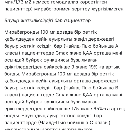
мин/1,73 м2 немесе гемодиализ көрсетілген
пациенттер) мирабегронмен зерттеу жүргізілмеген.
Бауыр жеткіліксіздігі бар пациенттер
Мирабегронды 100 мг дозада бір реттік
қабылдаудан кейін ауырлығы жеңіл дәрежедегі
бауыр жеткіліксіздігі бар (Чайлд-Пью бойынша А
класы) пациенттерде Cmax және ҚАА орташа мәні
осындай бүйрек функциясы бұзылмаған
еріктілердегіден сәйкесінше 9 және 19%-ға артық
болды. Мирабегронды 100 мг дозада бір реттік
қабылдаудан кейін ауырлығы орташа дәрежедегі
бауыр жеткіліксіздігі бар (Чайлд-Пью бойынша В
класы) пациенттерде Cmax және ҚАА орташа мәні
осындай бүйрек функциясы бұзылмаған
еріктілердегіден сәйкесінше 175 және 65%-ға артық
болды. Бауырдың ауыр жеткіліксіздігі бар
пациенттерде (Чайлд-Пью бойынша С класы)
мирабегронмен зерттеу жүргізілмеген.