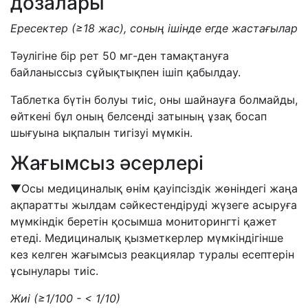
дозалары
Ересектер
(≥18
жас
),
соның ішінде егде жастағылар
Тәулігіне бір рет 50 мг-ден тамақтануға
байланыссыз сұйықтықпен ішіп қабылдау.
Таблетка бүтін болуы тиіс, оны шайнауға болмайды,
өйткені бұл оның белсенді затының ұзақ босап
шығуына ықпалын тигізуі мүмкін.
Жағымсыз әсерлері
▼Осы медициналық өнім қауіпсіздік жөніндегі жаңа
ақпаратты жылдам сәйкестендіруді жүзеге асыруға
мүмкіндік беретін қосымша мониторингті қажет
етеді. Медициналық қызметкерлер мүмкіндігінше
кез келген жағымсыз реакциялар туралы есептерін
ұсынулары тиіс.
Жиі
(
≥
1/100 - < 1/10)