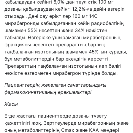
қабылдаудан кейінгі 6,0%-дан тәуліктік 100 мг
дозаны қабылдаудан кейінгі 12,2%-ға дейін өзгеріп
отырады. Дені сау еріктілер 160 мг 14C-
мирабегронды қабылдағаннан кейін радиобелгінің
шамамен 55% несептен және 34% нәжістен
табылды. Өзгеріске ұшырамаған мирабегронның
фракциясы несептегі препараттың барлық
таңбаланған изотопының шамамен 45%-ын құрады,
бұл метаболиттердің бар екендігін көрсетті.
Препараттың таңбаланған изотопының көп бөлігі
нәжісте өзгермеген мирабегрон түрінде болды.
Пациенттердің жекелеген санаттарындағы
фармакокинетиканың ерекшеліктері
Жасы
Егде жастағы пациенттерде дозаны түзету
қажеттілігі жоқ. Зерттеулерде мирабегронның және
оның метаболиттерінің Cmax және ҚАА мәндері