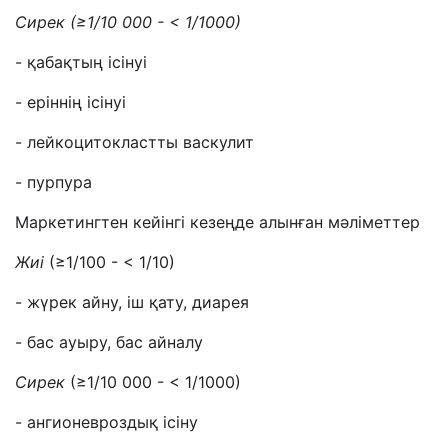
Сирек (
≥
1/10 000 - < 1/1000)
- қабақтың ісінуі
- еріннің ісінуі
- лейкоцитокластты васкулит
- пурпура
Маркетингтен кейінгі кезеңде алынған мәліметтер
Жиі
(≥1/100 - < 1/10)
- жүрек айну, іш қату, диарея
- бас ауыру, бас айналу
Сирек
(≥1/10 000 - < 1/1000)
- ангионевроздық ісіну