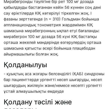
Мирабегронды тәулігіне бір рет 100 мг дозада
қабылдауды бастағаннан кейін 56 күннен соң дені
сау еріктілерде КІҚ көтерілуі тіркелген жоқ. I
фазаны зерттегенде (n = 310) Гольдман бойынша
аппланациондық тонометрия жәрдемімен КІҚ
шамасына мирабегронның ықпал етуі бағаланды:
мирабегрон 100 мг дозада 56 күні КІҚ бастапқы
орташа жекелей мәндерінде өзгерулердің орташа
шамасына қатысты әсері бойынша плацебодан
айырмашылығы болған жоқ.
Қолданылуы
- қуықтың аса жоғары белсенділігі (ҚАБ) синдромы
бар пациенттерде ургентті несеп шығаруды, несеп
шығарудың жиілеуін және/немесе несепті ургентті
ұстай алмаушылықты емдеуде
Қолдану тәсілі және