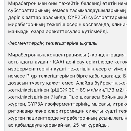
Мирабегрон мен оны тежейтін белсенді ететін неме
субстраттарының немесе тасымалдаушыларының бі
дәрілік заттар арасында, CYP2D6 субстраттарының
мирабегронның тежегіш әсерін қоспағанда, клиник
маңызды өзара әрекеттесулер күтілмейді.
Ф
ермент
тердің тежегіштеріне ықпалы
Мирабегронның концентрациясы («концентрация-у
астындағы аудан - ҚАА) дені сау еріктілерде кето
изоферменттерінің күшті тежегішінің әсер етуімен 1
немесе P-gp тежегіштерімен бірге қабылдағанда Б
дозасын түзету қажет емес. Алайда бүйректің жеңі
жеткіліксіздігінен (рШСЖ 30 – 89 мл/мин/1,73 м2) 
жеткіліксіздігінен (Чайлд-Пью шкаласы бойынша А 
жүрген, СҮР3А изоферменттерінің, мысалы, итракон
ритонавир және кларитромицин сияқты күшті тежег
жүрген пациенттерде мирабегронның ұсынылатын к
ас қабылдауға қарамай-ақ, 25 мг құрайды.