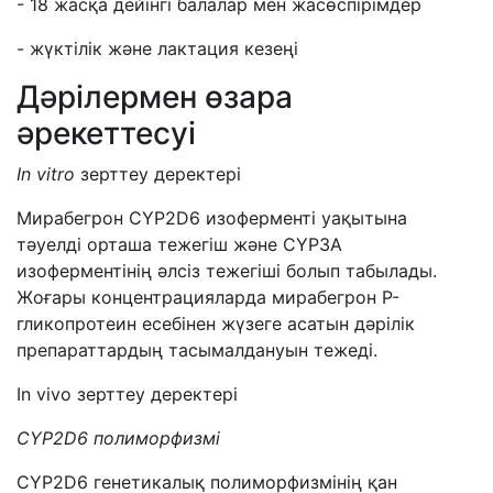
- 18 жасқа дейінгі балалар мен жасөспірімдер
- жүктілік және лактация кезеңі
Дәрілермен өзара
әрекеттесуі
І
n
vitro
зерттеу деректері
Мирабегрон CYP2D6 изоферменті уақытына
тәуелді орташа тежегіш және CYP3A
изоферментінің әлсіз тежегіші болып табылады.
Жоғары концентрацияларда мирабегрон P-
гликопротеин есебінен жүзеге асатын дәрілік
препараттардың тасымалдануын тежеді.
Іn vivo зерттеу деректері
CYP
2
D
6
полиморфизмі
CYP2D6 генетикалық полиморфизмінің қан