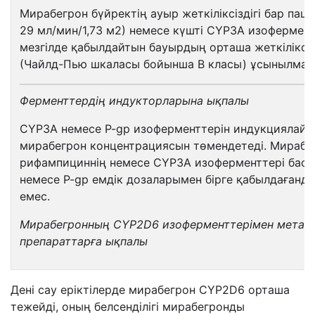
Мирабегрон бүйректің ауыр жеткіліксіздігі бар пац
29 мл/мин/1,73 м2) немесе күшті CYP3A изоферменті
мезгілде қабылдайтын бауырдың орташа жеткіліксіз
(Чайлд-Пью шкаласы бойынша B класы) ұсынылмай
Ф
ермент
тердің индукторларына ықпалы
CYP3A немесе P-gp изоферменттерін индукциялайт
мирабегрон концентрациясын төмендетеді. Мираб
рифампициннің немесе CYP3A изоферменттері бас
немесе P-gp емдік дозаларымен бірге қабылдағанда
емес.
Мирабегронның CYP2D6 изоферменттерімен метабо
препараттарға ықпалы
Дені сау еріктілерде мирабегрон CYP2D6 орташа
тежейді, оның белсенділігі мирабегронды