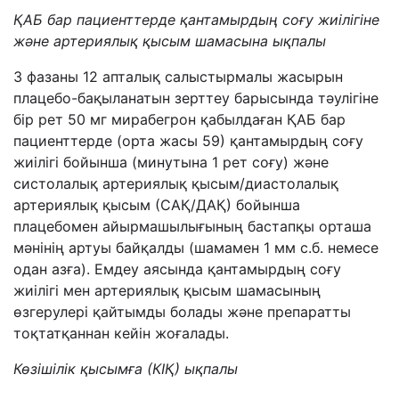
ҚАБ бар пациенттерде қантамырдың соғу жиілігіне
және артериялық қысым шамасына ықпалы
3 фазаны 12 апталық салыстырмалы жасырын
плацебо-бақыланатын зерттеу барысында тәулігіне
бір рет 50 мг мирабегрон қабылдаған ҚАБ бар
пациенттерде (орта жасы 59) қантамырдың соғу
жиілігі бойынша (минутына 1 рет соғу) және
систолалық артериялық қысым/диастолалық
артериялық қысым (САҚ/ДАҚ) бойынша
плацебомен айырмашылығының бастапқы орташа
мәнінің артуы байқалды (шамамен 1 мм с.б. немесе
одан азға). Емдеу аясында қантамырдың соғу
жиілігі мен артериялық қысым шамасының
өзгерулері қайтымды болады және препаратты
тоқтатқаннан кейін жоғалады.
Көзішілік қысымға (КІҚ) ықпалы