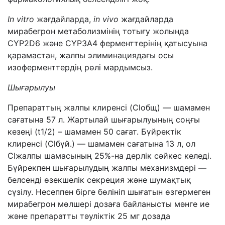
Іn vitro
жағдайларда,
in vivo
жағдайларда
мирабегрон метаболизмінің тотығу жолында
CYP2D6 және CYP3A4 ферменттерінің қатысуына
қарамастан, жалпы элиминациядағы осы
изоферменттердің рөлі мардымсыз.
Шығарылуы
Препараттың жалпы клиренсі (Clобщ) — шамамен
сағатына 57 л. Жартылай шығарылуының соңғы
кезеңі (t1/2) – шамамен 50 сағат. Бүйректік
клиренсі (Clбүй.) — шамамен сағатына 13 л, ол
Clжалпы шамасының 25%-на дерлік сәйкес келеді.
Бүйрекпен шығарылудың жалпы механизмдері —
белсенді өзекшелік секреция және шумақтық
сүзілу. Несеппен бірге бөлініп шығатын өзгермеген
мирабегрон мөлшері дозаға байланысты мәнге ие
және препаратты тәуліктік 25 мг дозада