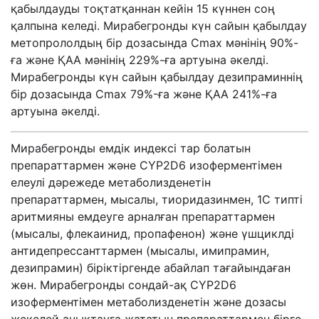
қабылдауды тоқтатқаннан кейін 15 күннен соң
қалпына келеді. Мирабегронды күн сайын қабылдау
метопрололдың бір дозасында Cmax мәнінің 90%-
ға және ҚАА мәнінің 229%-ға артуына әкелді.
Мирабегронды күн сайын қабылдау дезипраминнің
бір дозасында Cmax 79%-ға және ҚАА 241%-ға
артуына әкелді.
Мирабегронды емдік индексі тар болатын
препараттармен және CYP2D6 изоферментімен
елеулі дәрежеде метаболизденетін
препараттармен, мысалы, тиоридазинмен, 1C типті
аритмияны емдеуге арналған препараттармен
(мысалы, флекаинид, пропафенон) және үшциклді
антидепрессанттармен (мысалы, имипрамин,
дезипрамин) біріктіргенде абайлап тағайындаған
жөн. Мирабегронды сондай-ақ CYP2D6
изоферментімен метаболизденетін және дозасы