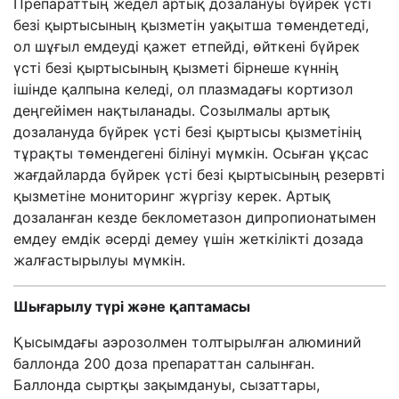
Препараттың жедел артық дозалануы бүйрек үсті
безі қыртысының қызметін уақытша төмендетеді,
ол шұғыл емдеуді қажет етпейді, өйткені бүйрек
үсті безі қыртысының қызметі бірнеше күннің
ішінде қалпына келеді, ол плазмадағы кортизол
деңгейімен нақтыланады. Созылмалы артық
дозалануда бүйрек үсті безі қыртысы қызметінің
тұрақты төмендегені білінуі мүмкін. Осыған ұқсас
жағдайларда бүйрек үсті безі қыртысының резервті
қызметіне мониторинг жүргізу керек. Артық
дозаланған кезде беклометазон дипропионатымен
емдеу емдік әсерді демеу үшін жеткілікті дозада
жалғастырылуы мүмкін.
Шығарылу түрі және қаптамасы
Қысымдағы аэрозолмен толтырылған алюминий
баллонда 200 доза препараттан салынған.
Баллонда сыртқы зақымдануы, сызаттары,