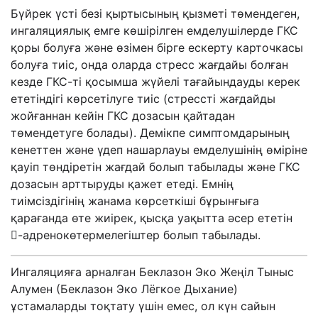
Бүйрек үсті безі қыртысының қызметі төмендеген,
ингаляциялық емге көшірілген емделушілерде ГКС
қоры болуға және өзімен бірге ескерту карточкасы
болуға тиіс, онда оларда стресс жағдайы болған
кезде ГКС-ті қосымша жүйелі тағайындауды керек
ететіндігі көрсетілуге тиіс (стрессті жағдайды
жойғаннан кейін ГКС дозасын қайтадан
төмендетуге болады). Демікпе симптомдарының
кенеттен және үдеп нашарлауы емделушінің өміріне
қауіп төндіретін жағдай болып табылады және ГКС
дозасын арттыруды қажет етеді. Емнің
тиімсіздігінің жанама көрсеткіші бұрынғыға
қарағанда өте жиірек, қысқа уақытта әсер ететін
-адренокөтермелегіштер болып табылады.
Ингаляцияға арналған Беклазон Эко Жеңіл Тыныс
Алумен (Беклазон Эко Лёгкое Дыхание)
ұстамаларды тоқтату үшін емес, ол күн сайын