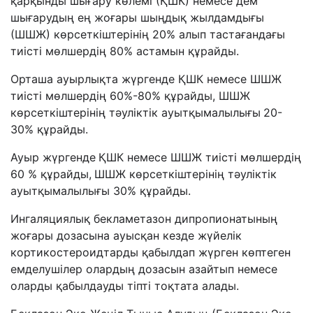
қарқынды шығару көлемі (ҚШК) немесе дем
шығарудың ең жоғары шыңдық жылдамдығы
(ШШЖ) көрсеткіштерінің 20% алып тастағандағы
тиісті мөлшердің 80% астамын құрайды.
Орташа ауырлықта жүргенде ҚШК немесе ШШЖ
тиісті мөлшердің 60%-80% құрайды, ШШЖ
көрсеткіштерінің тәуліктік ауытқымалылығы
20-
30% құрайды.
Ауыр жүргенде
ҚШК немесе ШШЖ тиісті мөлшердің
60 % құрайды,
ШШЖ көрсеткіштерінің тәуліктік
ауытқымалылығы 30% құрайды.
Ингаляциялық бекламетазон дипропионатының
жоғары дозасына ауысқан кезде жүйелік
кортикостероидтарды қабылдап жүрген көптеген
емделушілер олардың дозасын азайтып немесе
оларды қабылдауды тіпті тоқтата алады.