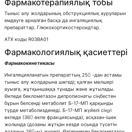
Фармакотерапиялық тобы
Тыныс алу жолдарының обструкциялық ауруларын
емдеуге арналған басқа да ингаляциялық
препараттар. Глюкокортикостероидтар.
АТХ коды R03ВА01
Фармакологиялық қасиеттері
Фармакокинетикасы
Ингаляцияланатын препараттың 25 -дан астамы
тыныс алу жолдарына шөгеді; қалған мөлшері
ауызға, жұтқыншаққа тұнады және жұтылады.
Өкпеде беклометазон дипропионаты сіңбестен
бұрын белсенді метаболит Б-17-МП қарқынды
түрде метаболизденеді. Б-17-МП жүйелі сіңуі
өкпеде (36 өкпе фракциясында), асқазан-ішек
жолында (дозаны жұтқан кезде осында түсетін
дозаның 26-ы) жүреді. Өзгермеген беклометазон