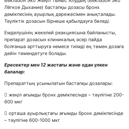
Беклазон Эко Жеңіл Тыныс Алудың (Беклазон Эко
Лёгкое Дыхание) бастапқы дозасы бронх
демікпесінің ауырлық дәрежесімен анықталады.
Тәуліктік дозасын бірнеше қабылдауға бөледі.
Емделушінің жекелей реакциясына байланысты,
препарат дозасын клиникалық әсер пайда
болғанша арттыруға немесе тиімді ең төмен дозаға
дейін төмендетуге болады.
Ересектер мен
12
жастағы және одан үлкен
балалар:
Препараттың ұсынылатын бастапқы дозалары:
 жеңіл ағымды бронх демікпесінде – тәулігіне 200-
600 мкг
 орташа ауырлықтағы ағымды бронх демікпесінде
– тәулігіне 600-1000 мкг