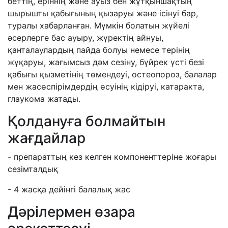
беттің, еріннің және ауыз бен жұтқыншақтың
шырышты қабығының қызаруы және ісінуі бар,
туралы хабарланған. Мүмкін болатын жүйелі
әсерлерге бас ауыру, жүректің айнуы,
қанталаулардың пайда болуы немесе терінің
жұқаруы, жағымсыз дәм сезіну, бүйрек үсті безі
қабығы қызметінің төмендеуі, остеопороз, балалар
мен жасөспірімдердің өсуінің кідіруі, катаракта,
глаукома жатады.
Қолдануға болмайтын
жағдайлар
- препараттың кез келген компоненттеріне жоғары
сезімталдық
- 4 жасқа дейінгі балалық жас
Дәрілермен өзара