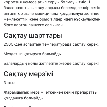
коррозия немесе ағып тұруы болмауы тиіс. 1
баллоннан тыныс алу арқылы белсенділендірілетін
ингалятор және медицинада қолданылуы жөнінде
мемлекеттік және орыс тілдеріндегі нұсқаулықпен
бірге картон пәшкеге салынған.
Сақтау шарттары
250С-ден аспайтын температурада сақтау керек.
Мұздатып қатыруға болмайды.
Балалардың қолы жетпейтін жерде сақтау керек!
Сақтау мерзімі
3 жыл
Жарамдылық мерзімі өткеннен кейін препаратты
қолдануға болмайды.