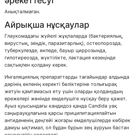
әрекеттесуі
Анықталмаған.
Айрықша нұсқаулар
Глаукомадағы жүйелі жұқпаларда (бактериялық,
вирустық, зеңдік, паразитарлық), остеопорозда,
туберкулезде, өкпеде, бауыр циррозында,
гипотиреозда, жүктілікте, лактация кезеңінде
сақтықпен қолдану керек.
Ингаляциялық препараттарды тағайындар алдында
дәрінің өкпенің керекті бөліктеріне толығырақ
жетуін қамтамасыз ету үшін оларды қолданудың
ережелері жөнінде емделушіге нұсқау беру қажет.
Ауыз қуысындағы кандидоз қанда Candida уақ
саңырауқұлағына қарсы приципитациялайтын
антидененің деңгейі жоғары емделушілерде көбірек
дамуы ықтимал, ол бұдан бұрын зең ауруын бастан
кешкендігін көрсетеді.