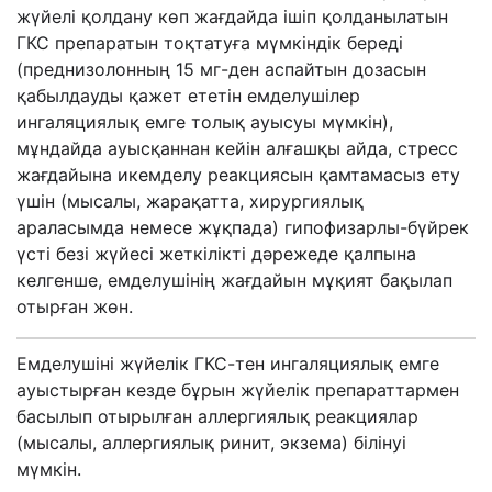
жүйелі қолдану көп жағдайда ішіп қолданылатын
ГКС препаратын тоқтатуға мүмкіндік береді
(преднизолонның 15 мг-ден аспайтын дозасын
қабылдауды қажет ететін емделушілер
ингаляциялық емге толық ауысуы мүмкін),
мұндайда ауысқаннан кейін алғашқы айда, стресс
жағдайына икемделу реакциясын қамтамасыз ету
үшін (мысалы, жарақатта, хирургиялық
араласымда немесе жұқпада) гипофизарлы-бүйрек
үсті безі жүйесі жеткілікті дәрежеде қалпына
келгенше, емделушінің жағдайын мұқият бақылап
отырған жөн.
Емделушіні жүйелік ГКС-тен ингаляциялық емге
ауыстырған кезде бұрын жүйелік препараттармен
басылып отырылған аллергиялық реакциялар
(мысалы, аллергиялық ринит, экзема) білінуі
мүмкін.