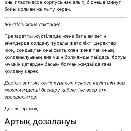
оны пластмасса корпусынан алып, бірнеше минут
бойы қолмен жылыту керек.
Жүктілік және лактация
Препаратты жүктілерде және бала емізетін
әйелдерде қолдану туралы жеткілікті деректер
жоқ, сондықтан оны сақтықпен және тек оның
қолданылуының ана үшін болжамды пайдасы болуы
мүмкін қатерден басым болған жағдайда ғана
қолдану керек.
Дәрілік заттың көлік құралын немесе қауіптілігі зор
механизмдерді басқару қабілетіне әсер ету
ерекшеліктері
Деректер жоқ
Артық дозалануы