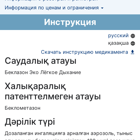
Информация о регистрации в РК:
Информация по ценам и ограничения
КНФ (ЛС включено в Казахстанский
28.01.2013 -
28.01.2018
национальный формуляр лекарственных
Предельная цена закупа в РК:
5 576.64
KZT
Инструкция
средств)
АЛО (Включено в Список бесплатного
русский
амбулаторного лекарственного обеспечения)
қазақша
ЕД (Включено в Список ЛС в рамках ГОБМП,
Скачать инструкцию медикамента
Саудалық атауы
подлежащих закупу у Единого
дистрибьютора)
Беклазон Эко Лёгкое Дыхание
Халықаралық
патенттелмеген атауы
Беклометазон
Дәрілік түрі
Дозаланған ингаляцияға арналған аэрозоль, тыныс