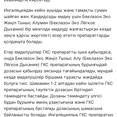
Ингаляциядан кейін ауызды және тамақты сумен
шайған жөн. Кандидозды емдеу үшін Беклазон Эко
Жеңіл Тыныс Алумен (Беклазон Эко Лёгкое
Дыхание) бір мезгілде емдеуді жалғастырған кезде
зеңге қарсы жергілікті әсер ететін препараттарды
қолдануға болады.
Егер емделушілер ГКС препаратты ішке қабылдаса,
онда Беклазон Эко Жеңіл Тыныс Алу (Беклазон Эко
Лёгкое Дыхание) ГКС препаратының бұрынғыдай
дозасын қабылдау аясында тағайындалады, мұндай
кезде емделушілер біршама тұрақты жағдайда
болуға тиіс. Шамамен 1-2 аптадан кейін ішілетін ГКС
препаратының тәуліктік дозасын біртіндеп
төмендете бастайды. Дозаны төмендету үлгісі
бұдан бұрынғы емнің ұзақтығына және ГКС
препаратының бастапқы дозасының шамасына
байланысты болады. Ингаляциялық ГКС препаратын