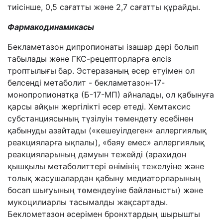
тиісінше, 0,5 сағатты және 2,7 сағатты құрайды.
Фармакодинамикасы
Бекламетазон дипропионаты ізашар дәрі болып
табылады және ГКС-рецепторларға әлсіз
троптылығы
бар. Эстеразаның әсер етуімен ол
белсенді метаболит - бекламетазон-17-
монопропионатқа (Б-17-МП) айналады, ол қабынуға
қарсы айқын жергілікті әсер етеді. Хемтаксис
субстанциясының түзілуін төмендету есебінен
қабынуды азайтады («кешеуілдеген» аллергиялық
реакцияларға ықпалы), «баяу емес» аллергиялық
реакцияларының дамуын тежейді (арахидон
қышқылы метаболиттері өнімінің тежелуіне және
толық жасушалардан қабыну медиаторларының
босап шығуының төмендеуіне байланысты) және
мукоцилиарлы тасымалды жақсартады.
Беклометазон әсерімен бронхтардың шырышты