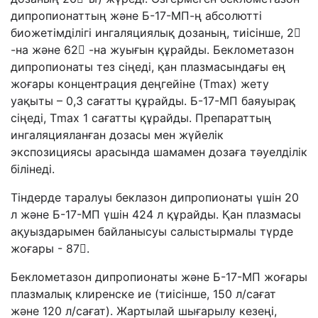
дипропионаттың және Б-17-МП-ң абсолютті
биожетімділігі ингаляциялық дозаның, тиісінше, 2
-на және 62 -на жуығын құрайды. Беклометазон
дипропионаты тез сіңеді, қан плазмасындағы ең
жоғары концентрация деңгейіне (Тmах) жету
уақыты – 0,3 сағатты құрайды. Б-17-МП баяуырақ
сіңеді, Тmах 1 сағатты құрайды. Препараттың
ингаляцияланған дозасы мен жүйелік
экспозициясы арасында шамамен дозаға тәуелділік
білінеді.
Тіндерде таралуы беклазон дипропионаты үшін 20
л және Б-17-МП үшін 424 л құрайды. Қан плазмасы
ақуыздарымен байланысуы салыстырмалы түрде
жоғары - 87.
Беклометазон дипропионаты және Б-17-МП жоғары
плазмалық клиренске ие (тиісінше, 150 л/сағат
және 120 л/сағат). Жартылай шығарылу кезеңі,