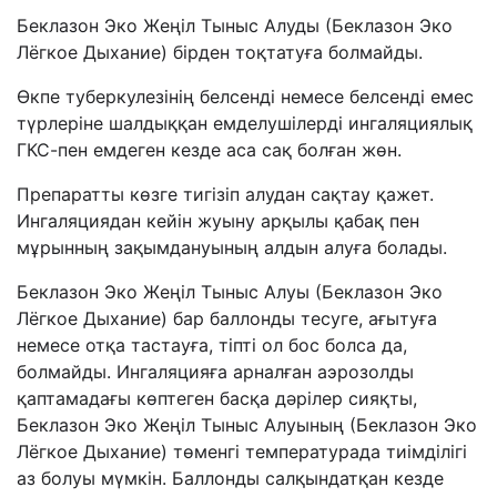
Беклазон Эко Жеңіл Тыныс Алуды (Беклазон Эко
Лёгкое Дыхание) бірден тоқтатуға болмайды.
Өкпе туберкулезінің белсенді немесе белсенді емес
түрлеріне шалдыққан емделушілерді ингаляциялық
ГКС-пен емдеген кезде аса сақ болған жөн.
Препаратты көзге тигізіп алудан сақтау қажет.
Ингаляциядан кейін жуыну арқылы қабақ пен
мұрынның зақымдануының алдын алуға болады.
Беклазон Эко Жеңіл Тыныс Алуы (Беклазон Эко
Лёгкое Дыхание) бар баллонды тесуге, ағытуға
немесе отқа тастауға, тіпті ол бос болса да,
болмайды. Ингаляцияға арналған аэрозолды
қаптамадағы көптеген басқа дәрілер сияқты,
Беклазон Эко Жеңіл Тыныс Алуының (Беклазон Эко
Лёгкое Дыхание) төменгі температурада тиімділігі
аз болуы мүмкін. Баллонды салқындатқан кезде