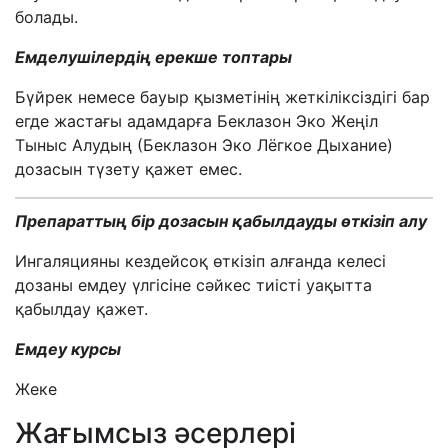
болады.
Емделушілердің ерекше топтары
Бүйрек немесе бауыр қызметінің жеткіліксіздігі бар
егде жастағы адамдарға Беклазон Эко Жеңіл
Тыныс Алудың (Беклазон Эко Лёгкое Дыхание)
дозасын түзету қажет емес.
Препараттың бір дозасын қабылдауды өткізіп алу
Ингаляцияны кездейсоқ өткізіп алғанда келесі
дозаны емдеу үлгісіне сәйкес тиісті уақытта
қабылдау қажет.
Емдеу к
урс
ы
Жеке
Жағымсыз әсерлері