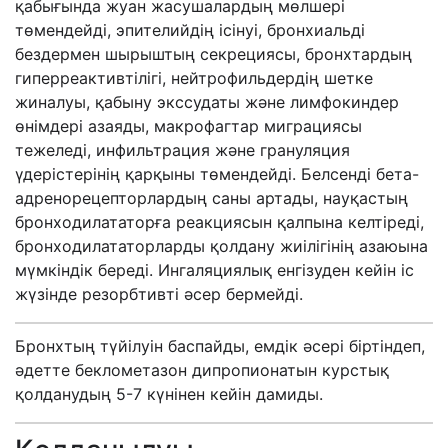
қабығында жуан жасушалардың мөлшері
төмендейді, эпителийдің ісінуі, бронхиальді
бездермен шырыштың секрециясы, бронхтардың
гиперреактивтілігі, нейтрофильдердің шетке
жиналуы, қабыну экссудаты және лимфокиндер
өнімдері азаяды, макрофагтар миграциясы
тежеледі, инфильтрация және грануляция
үдерістерінің қарқыны төмендейді. Белсенді бета-
адренорецепторлардың саны артады, науқастың
бронходилататорға реакциясын қалпына келтіреді,
бронходилататорларды қолдану жиілігінің азаюына
мүмкіндік береді. Ингаляциялық енгізуден кейін іс
жүзінде резорбтивті әсер бермейді.
Бронхтың түйілуін баспайды, емдік әсері біртіндеп,
әдетте беклометазон дипропионатын курстық
қолданудың 5-7 күнінен кейін дамиды.