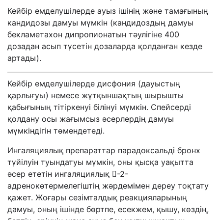
Кейбір емделушілерде ауыз ішінің және тамағының
кандидозы дамуы мүмкін (кандидоздың дамуы
бекламетахон дипропионатын тәулігіне 400
дозадан асып түсетін дозаларда қолданған кезде
артады).
Кейбір емделушілерде дисфония (дауыстың
қарлығуы) немесе жұтқыншақтың шырышты
қабығының тітіркенуі білінуі мүмкін. Спейсерді
қолдану осы жағымсыз әсерлердің дамуы
мүмкіндігін төмендетеді.
Ингаляциялық препараттар парадоксальді бронх
түйілуін туындатуы мүмкін, оны қысқа уақытта
әсер ететін ингаляциялық -2-
адренокөтермелегіштің жәрдемімен дереу тоқтату
қажет. Жоғары сезімталдық реакцияларының
дамуы, оның ішінде бөртпе, есекжем, қышу, көздің,