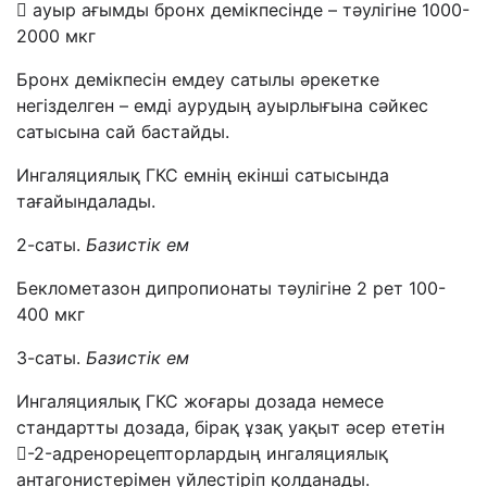
 ауыр ағымды бронх демікпесінде – тәулігіне 1000-
2000 мкг
Бронх демікпесін емдеу сатылы әрекетке
негізделген – емді аурудың ауырлығына сәйкес
сатысына сай бастайды.
Ингаляциялық ГКС емнің екінші сатысында
тағайындалады.
2-саты.
Базистік ем
Беклометазон дипропионаты тәулігіне 2 рет 100-
400 мкг
3-саты.
Базистік ем
Ингаляциялық ГКС жоғары дозада немесе
стандартты дозада, бірақ ұзақ уақыт әсер ететін
-2-адренорецепторлардың ингаляциялық
антагонистерімен үйлестіріп қолданады.