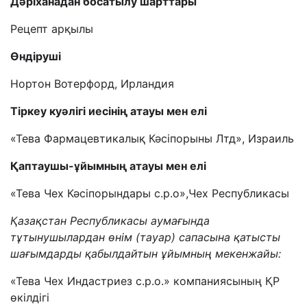
Дәріханадан босатылу шарттары
Рецепт арқылы
Өндіруші
Нортон Вотерфорд, Ирландия
Тіркеу куәлігі иесінің атауы мен елі
«Тева Фармацевтикалық Кәсіпорыны Лтд», Израиль
Қаптаушы-ұйымның атауы мен елі
«Тева Чех Кәсіпорындары с.р.о»,Чех Республикасы
Қазақстан Республикасы аумағында
тұтынушылардан өнім (тауар) сапасына қатысты
шағымдарды қабылдайтын ұйымның мекенжайы
:
«Тева Чех Индастриез с.р.о.» компаниясының ҚР
өкілдігі