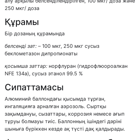
алу арқылы белсенділендірілген, 100 мкг/ доза және
250 мкг/ доза
Құрамы
Бір дозаның құрамында
белсенді зат: –
100 мкг, 250 мкг сусыз
беклометазон дипропионаты
қосымша заттар:
норфлуран (гидрофлюороалкан
NFE 134а), сусыз этанол 99.5 %
Сипаттамасы
Алюминий баллондағы қысымда тұрған,
ингаляцияға арналған аэрозоль. Сыртқы
зақымдануы, сызаттары, коррозия немесе ағып
тұруы болмауы тиіс. Баллонның ішіндегі дәріні
шыныға бүріккен кезде ақ түсті дақ қалдырады.