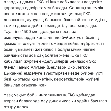
олардың дамуы ГКС-ті ішке қабылдаған кездегіге
қарағанда едәуір төмен болады. Сондықтан емдік
әсерге қол жеткен кезде ингаляциялық ГКС
дозасының аурудың барысын бақылайтын тиімді ең
төмен дозаға дейін төмендетілуі аса маңызды.
Тәулігіне 1500 мкг дозадағы препарат
емделушілердің көпшілігінде бүйрек үсті безінің
қызметін елеулі түрде төмендетпейді. Бүйрек үсті
безінің қызметі жеткіліксіз болуы мүмкіндігіне
байланысты аса сақ болған және ішке ГКС
қабылдап жүрген емделушілерді Беклазон Эко
Жеңіл Тыныс Алумен (Беклазон Эко Лёгкое
Дыхание) емделуге ауыстырған кезде бүйрек үсті
безі қыртысы қызметінің көрсеткіштерін жүйелі
бақылап отырған жөн.
Ұзақ уақыт бойы ингаляциялық ГКС қабылдап
жүрген балаларда өсу динамикасын ұдайы бақылап
отыру керек.