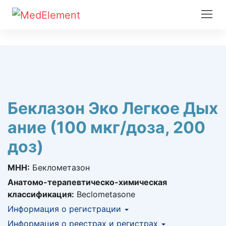
Беклазон Эко Легкое Дых
ание (100 мкг/доза, 200
доз)
МНН:
Беклометазон
Анатомо-терапевтическо-химическая
классификация:
Beclometasone
Информация о регистрации
Номер регистрации в РК:
Информация о реестрах и регистрах
№ РК-ЛС-5№010920