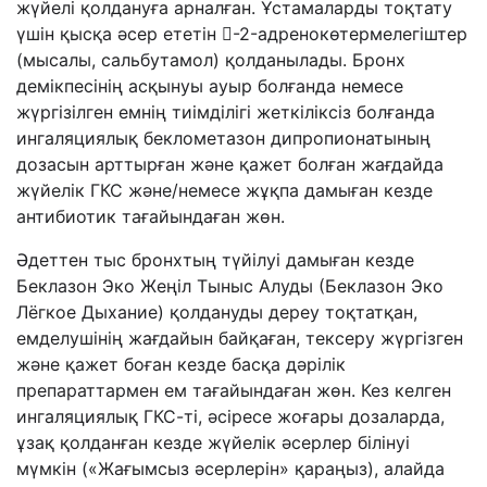
жүйелі қолдануға арналған. Ұстамаларды тоқтату
үшін қысқа әсер ететін -2-адренокөтермелегіштер
(мысалы, сальбутамол) қолданылады. Бронх
демікпесінің асқынуы ауыр болғанда немесе
жүргізілген емнің тиімділігі жеткіліксіз болғанда
ингаляциялық беклометазон дипропионатының
дозасын арттырған және қажет болған жағдайда
жүйелік ГКС және/немесе жұқпа дамыған кезде
антибиотик тағайындаған жөн.
Әдеттен тыс бронхтың түйілуі дамыған кезде
Беклазон Эко Жеңіл Тыныс Алуды (Беклазон Эко
Лёгкое Дыхание) қолдануды дереу тоқтатқан,
емделушінің жағдайын байқаған, тексеру жүргізген
және қажет боған кезде басқа дәрілік
препараттармен ем тағайындаған жөн. Кез келген
ингаляциялық ГКС-ті, әсіресе жоғары дозаларда,
ұзақ қолданған кезде жүйелік әсерлер білінуі
мүмкін («Жағымсыз әсерлерін» қараңыз), алайда