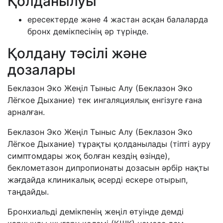
Қолданылуы
ересектерде және 4 жастан асқан балаларда
бронх демікпесінің әр түрінде.
Қолдану тәсілі және
дозалары
Беклазон Эко Жеңіл Тыныс Алу (Беклазон Эко
Лёгкое Дыхание) тек ингаляциялық енгізуге ғана
арналған.
Беклазон Эко Жеңіл Тыныс Алу (Беклазон Эко
Лёгкое Дыхание) тұрақты қолданылады (тіпті ауру
симптомдары жоқ болған кездің өзінде),
беклометазон дипропионаты дозасын әрбір нақты
жағдайда клиникалық әсерді ескере отырып,
таңдайды.
Бронхиальді демікпенің жеңіл өтуінде демді