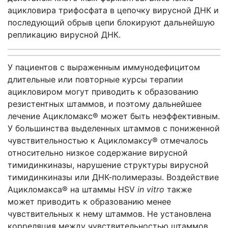
ацикловира трифосфата в цепочку вирусной ДНК и
последующий обрыв цепи блокируют дальнейшую
репликацию вирусной ДНК.
У пациентов с выраженным иммунодефицитом
длительные или повторные курсы терапии
ацикловиром могут приводить к образованию
резистентных штаммов, и поэтому дальнейшее
лечение Ацикломакс® может быть неэффективным.
У большинства выделенных штаммов с пониженной
чувствительностью к Ацикломаксу® отмечалось
относительно низкое содержание вирусной
тимидинкиназы, нарушение структуры вирусной
тимидинкиназы или ДНК-полимеразы. Воздействие
Ацикломакса® на штаммы HSV
in
vitro
также
может приводить к образованию менее
чувствительных к нему штаммов. Не установлена
корреляция между чувствительностью штаммов