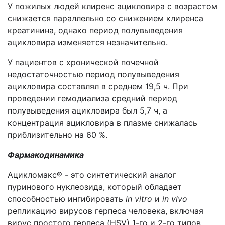
У пожилых людей клиренс ацикловира с возрастом
снижается параллельно со снижением клиренса
креатинина, однако период полувыведения
ацикловира изменяется незначительно.
У пациентов с хронической почечной
недостаточностью период полувыведения
ацикловира составлял в среднем 19,5 ч. При
проведении гемодиализа средний период
полувыведения ацикловира был 5,7 ч, а
концентрация ацикловира в плазме снижалась
приблизительно на 60 %.
Фармакодинамика
Ацикломакс® - это синтетический аналог
пуринового нуклеозида, который обладает
способностью ингибировать
in
vitro
и
in
vivo
репликацию вирусов герпеса человека, включая
вирус простого герпеса (HSV) 1-го и 2-го типов,