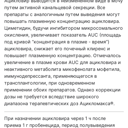
Ацикловир выводится в неизмененном виде в мочу
путем активной канальцевой секреции. Все
препараты с аналогичным путем выведения могут
повышать плазменную концентрацию ацикловира.
Циметидин, будучи ингибитором микросомального
окисления, увеличивает показатель AUC (площадь
под кривой “концентрация в плазме - время”)
ацикловира, снижает его почечный клиренс и
повышает плазменную концентрацию. Отмечалось
увеличение в плазме крови AUC для ацикловира и
неактивного метаболита микофенолата мофетила,
иммунодепрессанта, применяющегося в
трансплантологии, при одновременном
применении обоих препаратов. Однако коррекции
дозы не требуется вследствие широкого
диапазона терапевтических доз Ацикломакса®.
При назначении ацикловира через 1 ч после
приема 1 г пробенецида, период полувыведения