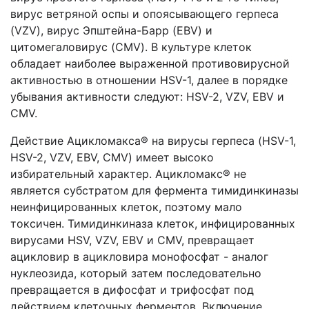
вирус ветряной оспы и опоясывающего герпеса
(VZV), вирус Эпштейна-Барр (EBV) и
цитомегаловирус (CMV). В культуре клеток
обладает наиболее выраженной противовирусной
активностью в отношении HSV-1, далее в порядке
убывания активности следуют: HSV-2, VZV, EBV и
CMV.
Действие Ацикломакса® на вирусы герпеса (HSV-1,
HSV-2, VZV, EBV, CMV) имеет высоко
избирательный характер. Ацикломакс® не
является субстратом для фермента тимидинкиназы
неинфицированных клеток, поэтому мало
токсичен. Тимидинкиназа клеток, инфицированных
вирусами HSV, VZV, EBV и CMV, превращает
ацикловир в ацикловира монофосфат - аналог
нуклеозида, который затем последовательно
превращается в дифосфат и трифосфат под
действием клеточных ферментов. Включение