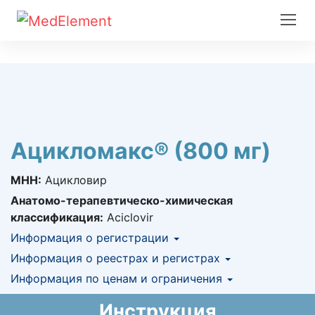
Ацикломакс® (800 мг)
МНН:
Ацикловир
Анатомо-терапевтическо-химическая
классификация:
Aciclovir
Информация о регистрации
Номер регистрации в РК:
Информация о реестрах и регистрах
№ РК-ЛС-5№015704
Информация о регистрации в РК:
Информация по ценам и ограничения
КНФ (ЛС включено в Казахстанский
15.04.2015 -
15.04.2020
национальный формуляр лекарственных
Предельная цена закупа в РК:
65.64
KZT
Инструкция
средств)