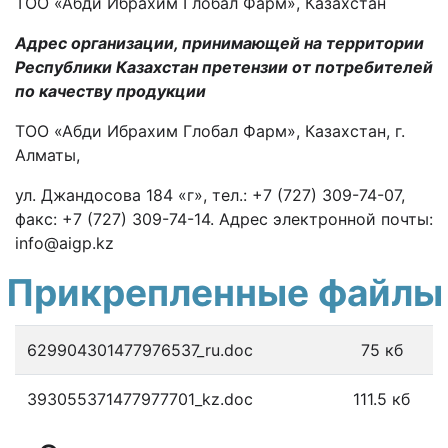
ТОО «Абди Ибрахим Глобал Фарм», Казахстан
Адрес
организации, принимающей на территории
Республики Казахстан претензии от потребителей
по качеству продукции
ТОО «Абди Ибрахим Глобал Фарм», Казахстан, г.
Алматы,
ул. Джандосова 184 «г», тел.: +7 (727) 309-74-07,
факс: +7 (727) 309-74-14. Адрес электронной почты:
info@aigp.kz
Прикрепленные файлы
629904301477976537_ru.doc
75 кб
393055371477977701_kz.doc
111.5 кб