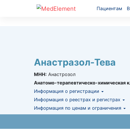
Пациентам
В
Анастразол-Тева
МНН:
Анастрозол
Анатомо-терапевтическо-химическая к
Информация о регистрации
Номер регистрации в РК:
Информация о реестрах и регистрах
№ РК-ЛС-5№0
Информация о регистрации в РК:
Информация по ценам и ограничения
14.11.20
КНФ (ЛС включено в Казахстански
Предельная цена закупа в РК:
99.68
KZT
АЛО (Включено в Список бесплатн