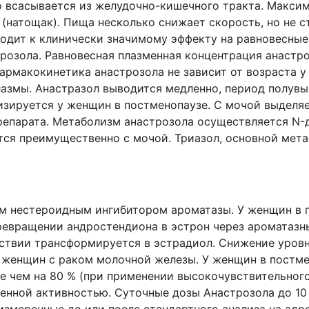
 всасывается из желудочно-кишечного тракта. Максим
 (натощак). Пища несколько снижает скорость, но не 
одит к клинически значимому эффекту на равновесные
розола. Равновесная плазменная концентрация анастро
Фармакокинетика анастрозола не зависит от возраста 
лазмы. Анастразол выводится медленно, период полувы
изируется у женщин в постменопаузе. С мочой выделя
препарата. Метаболизм анастрозола осуществляется N
ся преимущественно с мочой. Триазол, основной мета
м нестероидным ингибитором ароматазы. У женщин в 
ревращении андростендиона в эстрон через ароматазн
дствии трансформируется в эстрадиол. Снижение уро
 женщин с раком молочной железы. У женщин в постме
е чем на 80 % (при применении высокочувствительного
генной активностью. Суточные дозы Анастрозола до 10