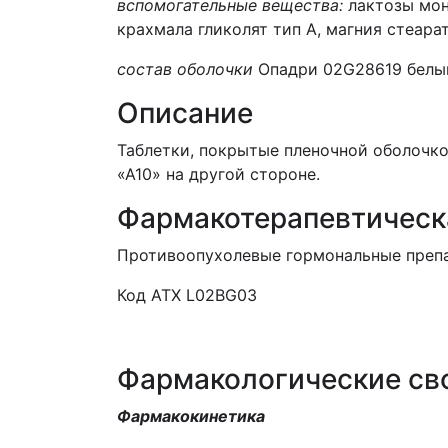
вспомогательные вещества:
лактозы мон
крахмала гликолят тип А, магния стеара
состав оболочки
Опадри 02G28619 белый:
Описание
Таблетки, покрытые пленочной оболочкой
«А10» на другой стороне.
Фармакотерапевтическ
Противоопухолевые гормональные препар
Код АТХ L02BG03
Фармакологические св
Фармакокинетика