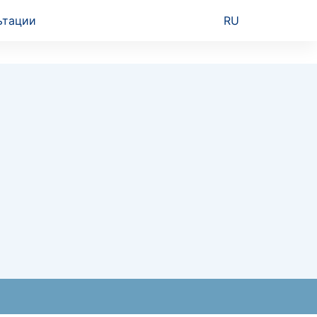
ьтации
RU