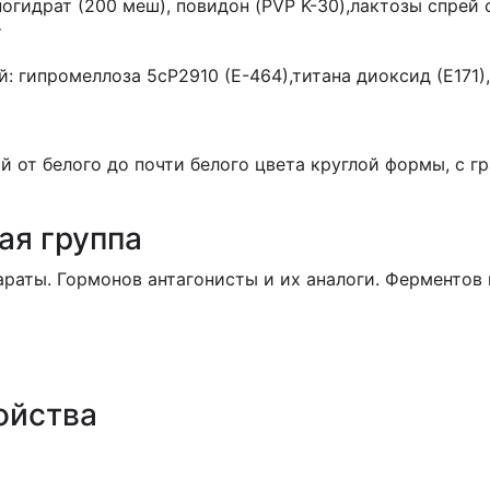
огидрат (200 меш), повидон (PVP K-30),лактозы спрей 
т
 гипромеллоза 5сР2910 (Е-464),титана диоксид (Е171),
 от белого до почти белого цвета круглой формы, с г
ая группа
аты. Гормонов антагонисты и их аналоги. Ферментов 
ойства