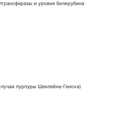
лтрансферазы и уровня билирубина
случаи пурпуры Шенлейна-Геноха)