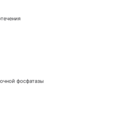
отечения
лочной фосфатазы