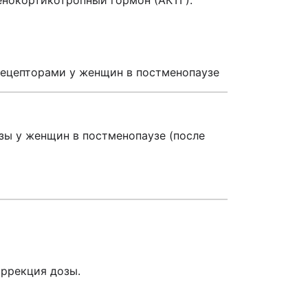
енокортикотропный гормон (АКТГ).
ецепторами у женщин в постменопаузе
зы у женщин в постменопаузе (после
ррекция дозы.