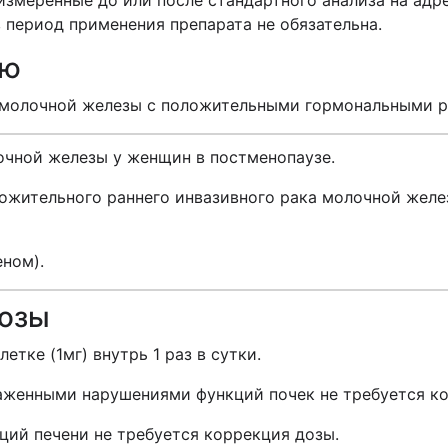
измеренные до или после стандартного анализа на адр
 период применения препарата не обязательна.
ию
а молочной железы с положительными гормональными р
чной железы у женщин в постменопаузе.
ожительного раннего инвазивного рака молочной желе
ном).
дозы
летке (1мг) внутрь 1 раз в сутки.
аженными нарушениями функций почек не требуется ко
ий печени не требуется коррекция дозы.