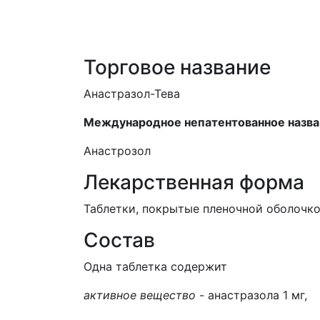
ЕД (Включено в Список ЛС в рамк
Торговое название
Анастразол-Тева
М
еждународное непатентованное назв
Анастрозол
Лекарственная форма
Таблетки, покрытые пленочной оболочко
Состав
Одна таблетка содержит
активное вещество
- анастразола 1 мг,