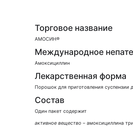
ЕД (Включено в Список ЛС в рамк
Торговое название
АМОСИН®
Международное непате
Амоксициллин
Лекарственная форма
Порошок для приготовления суспензии дл
Состав
Один пакет содержит
активное вещество
– амоксициллина триг