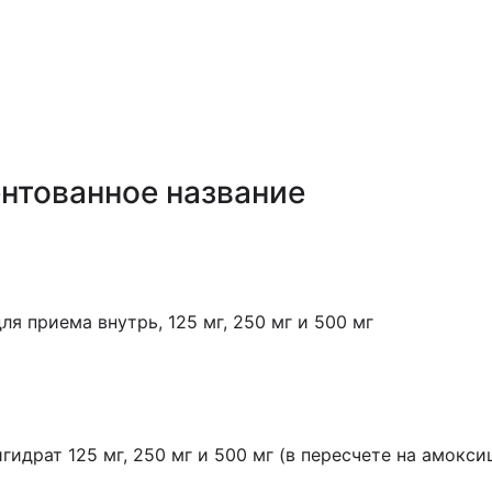
ах ГОБМП, подлежащих закупу у Единого дистрибьюто
нтованное название
я приема внутрь, 125 мг, 250 мг и 500 мг
идрат 125 мг, 250 мг и 500 мг (в пересчете на амокси