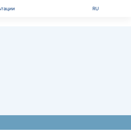
ьтации
RU