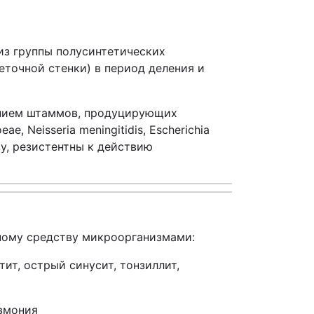
из группы полусинтетических
еточной стенки) в период деления и
чением штаммов, продуцирующих
, Neisseria meningitidis, Escherichia
азу, резистентны к действию
ному средству микроорганизмами:
ит, острый синусит, тонзиллит,
евмония