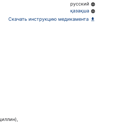
русский
ра)
қазақша
Скачать инструкцию медикамента
циллин),