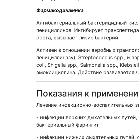
Фармакодинамика
Антибактериальный бактерицидный кисл
пенициллинов. Ингибирует транспептидаз
роста, вызывает лизис бактерий.
Активен в отношении аэробных грампол
пенициллиназу), Streptococcus spp.; и аэ
coli, Shigella spp., Salmonella spp., Kl
амоксициллина. Действие развивается че
Показания к применен
Лечение инфекционно-воспалительных з
- инфекции верхних дыхательных путей, 
бактериальный фарингит
- инфекции нижних дыхательных путей: 