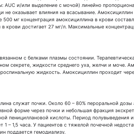
ы: AUC и/или выделение с мочой) линейно пропорциона
и не оказывает влияния на всасывание. Амоксициллин
 500 мг концентрация амоксициллина в крови составляе
 в крови достигает 27 мг/л. Максимальные концентрац
вязанном с белками плазмы состоянии. Терапевтическ
ьном секрете, жидкости среднего уха, желчи и моче. 
броспинальную жидкость. Амоксициллин проходит чере
ина служат почки. Около 60 – 80% пероральной дозы 
ивной форме через почки и небольшая фракция экскрет
ой пенициллановой кислоты. Период полувыведения из
т 1 – 1,5 часа. У пациентов с тяжелой почечной недос
лин поддается гемодиализу.