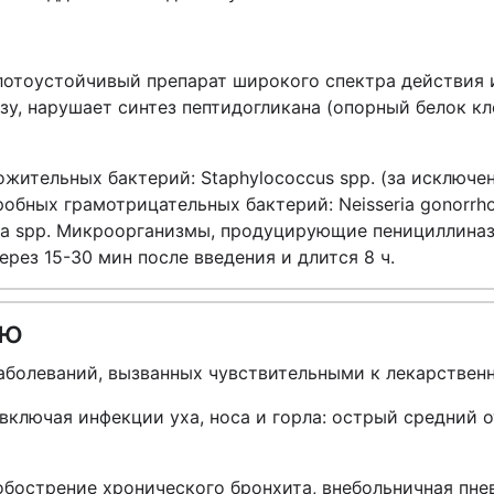
отоустойчивый препарат широкого спектра действия 
у, нарушает синтез пептидогликана (опорный белок кл
ожительных бактерий: Staphylococcus spp. (за исклю
робных грамотрицательных бактерий: Neisseria gonorrhoeae
ebsiella spp. Микроорганизмы, продуцирующие пенициллин
рез 15-30 мин после введения и длится 8 ч.
ию
аболеваний, вызванных чувствительными к лекарствен
включая инфекции уха, носа и горла: острый средний от
обострение хронического бронхита, внебольничная пн