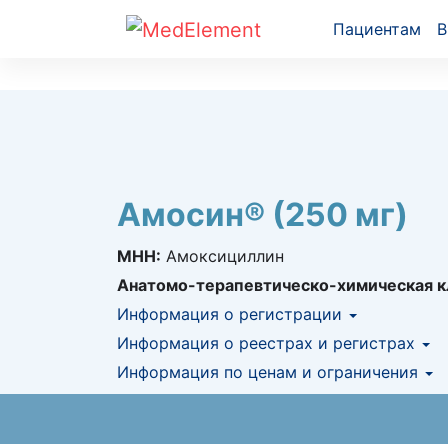
Пациентам
В
Амосин® (250 мг)
МНН:
Амоксициллин
Анатомо-терапевтическо-химическая к
Информация о регистрации
Номер регистрации в РК:
Информация о реестрах и регистрах
№ РК-ЛС-5№01
Информация о регистрации в РК:
Информация по ценам и ограничения
14.10.2
КНФ (ЛС включено в Казахстански
Предельная цена закупа в РК:
52.86
KZT
АЛО (Включено в Список бесплатн