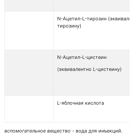
N-Ацетил-L-тирозин (эквивален
тирозину)
N-Ацетил-L-цистеин
(эквивалентно L-цистеину)
L-яблочная кислота
вспомогательное вещество -
вода для инъекций.