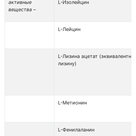
активные
L-Изолейцин
вещества
–
L-Лейцин
L-Лизина ацетат (эквивалентно 
лизину)
L-Метионин
L-Фенилаланин