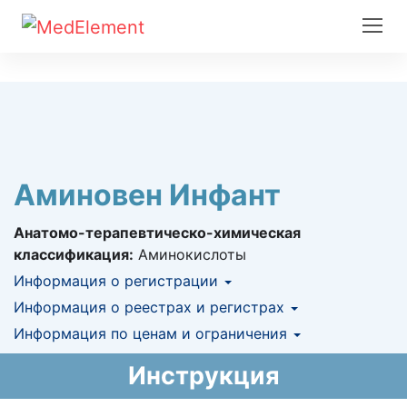
Аминовен Инфант
Анатомо-терапевтическо-химическая
классификация:
Аминокислоты
Информация о регистрации
Номер регистрации в РК:
Информация о реестрах и регистрах
№ РК-ЛС-5№021420
Информация о регистрации в РК:
Информация по ценам и ограничения
КНФ (ЛС включено в Казахстанский
05.06.2020 -
бессрочно
национальный формуляр лекарственных
Предельная цена закупа в РК:
6 249.6
KZT
Инструкция
средств)