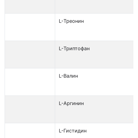
L-Треонин
L-Триптофан
L-Валин
L-Аргинин
L-Гистидин