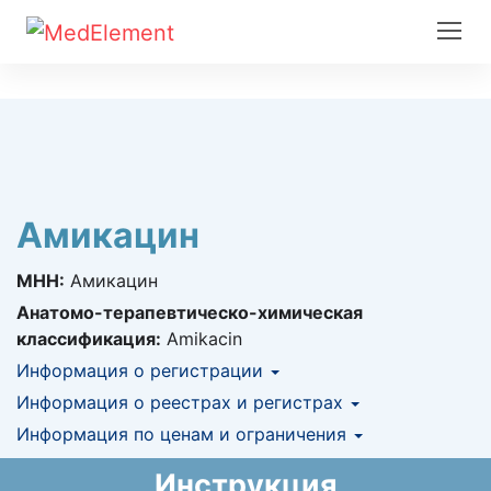
Амикацин
МНН:
Амикацин
Анатомо-терапевтическо-химическая
классификация:
Amikacin
Информация о регистрации
Номер регистрации в РК:
Информация о реестрах и регистрах
№ РК-ЛС-5№009227
Информация о регистрации в РК:
Информация по ценам и ограничения
КНФ (ЛС включено в Казахстанский
04.10.2021 -
04.10.2031
национальный формуляр лекарственных
Предельная цена закупа в РК:
164.19
KZT
Инструкция
средств)