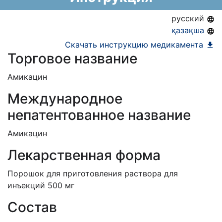
АЛО (Включено в Список бесплатного
русский
амбулаторного лекарственного обеспечения)
қазақша
ЕД (Включено в Список ЛС в рамках ГОБМП,
Скачать инструкцию медикамента
Торговое название
подлежащих закупу у Единого
дистрибьютора)
Амикацин
Международное
непатентованное название
Амикацин
Лекарственная форма
Порошок для приготовления раствора для
инъекций 500 мг
Состав