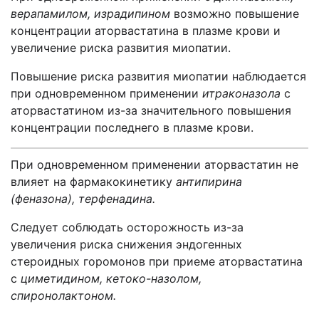
верапамилом, израдипином
возможно повышение
концентрации аторвастатина в плазме крови и
увеличе­ние риска развития миопатии.
Повышение риска развития миопатии наблюдается
при одновременном приме­нении
итраконазола
с
аторвастатином из-за значительного повышения
концен­трации последнего в плазме крови.
При одновременном применении аторвастатин не
влияет на фармакокинетику
антипирина
(феназона), терфенадина.
Следует соблюдать осторожность из-за
увеличения риска снижения эндоген­ных
стероидных горомонов при приеме аторвастатина
с
циметидином, кетоко-
назолом,
спиронолактоном.