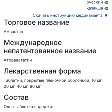
русский
АЛО (Включено в Список бесплатного
қазақша
амбулаторного лекарственного обеспечения)
Скачать инструкцию медикамента
Торговое название
Амвастан
Международное
непатентованное название
Аторвастатин
Лекарственная форма
Таблетки, покрытые пленочной оболочкой, 10 мг,
20 мг, 40 мг, 80 мг
Состав
Одна таблетка содержит