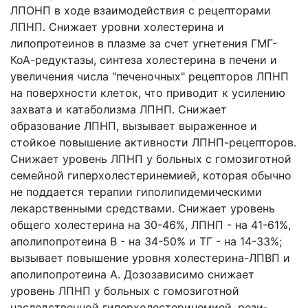
ЛПОНП в ходе взаимодействия с рецепторами
ЛПHП. Снижает уровни холестерина и
липопротеинов в плазме за счет угнете­ния ГМГ-
КоА-редуктазы, синтеза холестерина в печени и
увеличения числа "печеночных" рецепторов ЛПНП
на поверхности клеток, что приводит к усиле­нию
захвата и катаболизма ЛПНП. Снижает
образование ЛПНП, вызывает вы­раженное и
стойкое повышение активности ЛПНП-рецепторов.
Снижает уро­вень ЛПНП у больных с гомозиготной
семейной гиперхолестеринемией, кото­рая обычно
не поддается терапии гиполипидемическими
лекарственными сред­ствами. Снижает уровень
общего холестерина на 30-46%, ЛПНП - на 41-61%,
аполипопротеина В - на 34-50% и ТГ - на 14-33%;
вызывает повышение уровня холестерина-ЛПВП и
аполипопротеина А. Дозозависимо снижает
уровень ЛПНП у больных с гомозиготной
наследственной гиперхолестеринемией, рези­