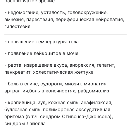
расплывчатое зрение
-
недомогание, усталость, головокружение,
амнезия, паре­стезия, периферическая нейропатия,
гипестезия
-
повышение температуры тела
-
появление лейкоцитов в моче
-
рвота, извращение вкуса, анорексия, гепатит,
панкреатит, холестатическая желтуха
-
боль в спине, судороги, миозит, миопатия,
артралгия,боль в конечностях, рабдомиолиз
-
крапивница, зуд, кожная сыпь, анафилаксия,
буллезная сыпь, полиморфная экссудативная
эритема (в т.ч. синдром Стивенса-Джонсона),
синдром Лайелла