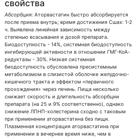
свойства
Абсорбция:
Аторвастатин быстро абсорбируется
после приема внутрь; время достижения Сшах: 1-2
ч. Выявлена линейная зависимость между
степенью всасывания и до­зой препарата.
Биодоступность - 14%, системная биодоступность
ингибирующей активности в отношении ГМГ-КоА-
редуктазы - 30%. Низкая системная
биодоступность обусловлена пресистемным
метаболизмом в слизистой оболоч­ке желудочно-
кишечного тракта и эффектом «первичного
прохождения» через печень. Пища несколько
снижает скорость и длительность абсорбции
препарата (на 25 и 9% соответственно), однако
снижение ЛПНП-холестерина сходно с та­ковым
при применении аторвастатина без пищи.
Плазменная концентрация аторвастатина при
применении в вечернее время ниже, чем в