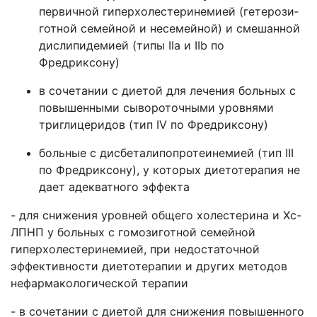
первичной гиперхолестеринемией (гетерози­
готной семейной и несемейной) и смешанной
дислипидемией (типы IIа и IIb по
Фредриксону)
в сочетании с диетой для лечения больных с
повышенными сывороточными уровнями
триглицеридов (тип IV по Фредриксону)
больные с дисбеталипопротеинемией (тип III
по Фредриксону), у которых диетотерапия не
дает адекватного эффекта
- для снижения уровней общего холестерина и Хс-
ЛПНП у больных с гомозиготной семейной
гиперхолестеринемией, при недостаточной
эффективности диетотерапии и других методов
нефармакологической терапии
- в сочетании с диетой для снижения повышенного