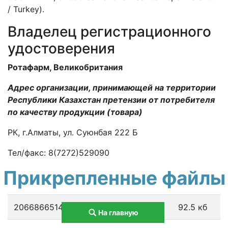
/ Turkey).
Владелец регистрационного
удостоверения
Ротафарм, Великобритания
Адрес организации, принимающей на территории
Республики Казахстан претензии от потребителя
по качеству продукции (товара)
РК, г.Алматы, ул. Суюнбая 222 Б
Тел/факс: 8(7272)529090
Прикрепленные файлы
206686651477977099_ru.doc
92.5 кб
На главную