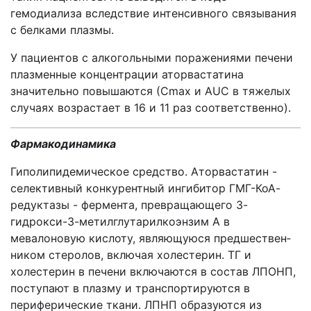
гемодиализа вследствие интенсивного связывания
с бел­ками плазмы.
У пациентов с алкогольными поражениями печени
плазменные концентрации аторвастатина
значительно повышаются (Сmах и AUC в тяжелых
случаях воз­растает в 16 и 11 раз соответственно).
Фармакодинамика
Гиполипидемическое средство. Аторвастатин -
селективный конкурентный ин­гибитор ГМГ-КоА-
редуктазы - фермента, превращающего З-
гидрокси-3-метилглутарилкоэнзим А в
мевалоновую кислоту, являющуюся предшествен­
ником стеролов, включая холестерин. ТГ и
холестерин в печени включаются в состав ЛПОНП,
поступают в плазму и транспортируются в
периферические ткани. ЛПНП образуются из