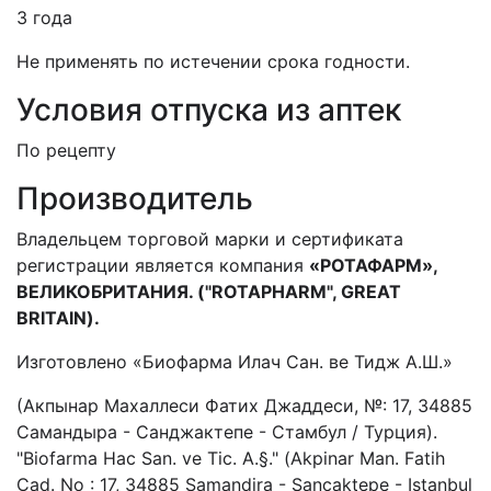
3 года
Не применять по истечении срока годности.
Условия отпуска из аптек
По рецепту
Производитель
Владельцем торговой марки и сертификата
регистрации является компания
«РОТАФАРМ»,
ВЕЛИКОБРИТАНИЯ.
("
ROTAPHARM
",
GREAT
BRITAIN
).
Изготовлено «Биофарма Илач Сан. ве Тидж А.Ш.»
(Акпынар Махаллеси Фатих Джаддеси, №: 17, 34885
Самандыра - Санджактепе - Стамбул / Турция).
"Biofarma Нас San. ve Tic. А.§." (Akpinar Man. Fatih
Cad. No : 17, 34885 Samandira - Sancaktepe - Istanbul