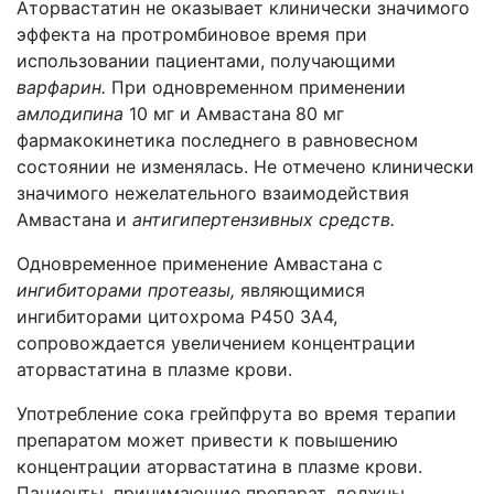
Аторвастатин не оказывает клинически значимого
эффекта на протромбиновое время при
использовании пациентами, получающими
варфарин.
При одновременном применении
амлодипина
10 мг и Амвастана
80 мг
фармакокинетика последнего в равновесном
состоянии не изменялась. Не отмечено клинически
значимого нежелательного взаимодействия
Амваста­на
и
антигипертензивных средств.
Одновременное применение Амвастана
с
ингибиторами протеазы,
являющи­мися
ингибиторами цитохрома Р450 ЗА4,
сопровождается увеличением кон­центрации
аторвастатина в плазме крови.
Употребление сока грейпфрута во время терапии
препаратом может привести к повышению
концентрации аторвастатина в плазме крови.
Пациенты, прини­мающие препарат, должны