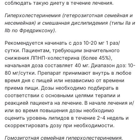
соблюдать такую диету в тече­ние лечения.
Гиперхолестеринемия (гетерозиготная семейная и
несемейная) и смешан­ная дислипидемия (типы IIа и
II
b
no
Фредриксону).
Рекомендуется начинать с доз 10-20 мг 1 раз/
сутки. Пациентам, требующим значительного
снижения ЛПНП-холестерина (более 45%),
начальная доза со­ставляет 40 мг. Диапазон доз: 10-
80 мг/сутки. Препарат принимают внутрь в любое
время дня с пищей или независимо от времени
приема пищи. Дозы не­обходимо подбирать в
соответствии с основными целями терапии и
реакцией пациента на лечение. В начале лечения и/
или во время повышения дозы необ­ходимо
оценить уровень липидов в течение 2-4 недель и
скорректировать дозу при необходимости.
Гомозиготная семейная гиперхолестеринемия.