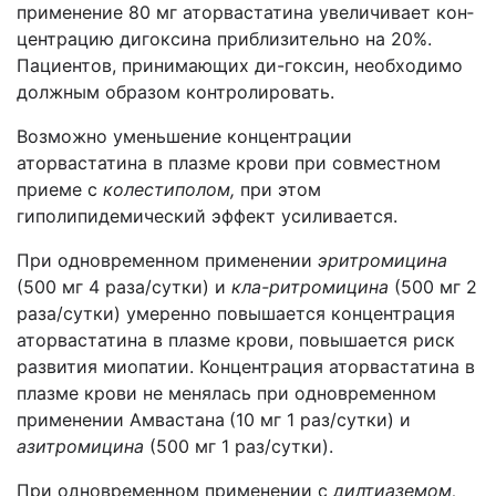
применение 80 мг аторвастатина увеличивает кон­
центрацию дигоксина приблизительно на 20%.
Пациентов, принимающих ди-гоксин, необходимо
должным образом контролировать.
Возможно уменьшение концентрации
аторвастатина в плазме крови при совме­стном
приеме с
колестиполом,
при этом
гиполипидемический эффект усилива­ется.
При одновременном применении
эритромицина
(500 мг 4 раза/сутки) и
кла-ритромицина
(500 мг 2
раза/сутки) умеренно повышается концентрация
атор­вастатина в плазме крови, повышается риск
развития миопатии. Концентрация аторвастатина в
плазме крови не менялась при одновременном
применении Амвастана
(10 мг 1 раз/сутки) и
азитромицина
(500 мг 1 раз/сутки).
При одновременном применении с
дилтиаземом,