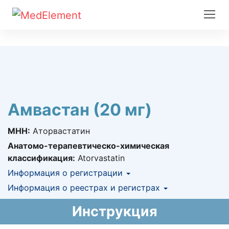
Амвастан (20 мг)
МНН:
Аторвастатин
Анатомо-терапевтическо-химическая
классификация:
Atorvastatin
Информация о регистрации
Номер регистрации в РК:
Информация о реестрах и регистрах
№ РК-ЛС-5№019191
Информация о регистрации в РК:
КНФ (ЛС включено в Казахстанский
06.04.2023 -
Инструкция
06.04.2033
национальный формуляр лекарственных
средств)