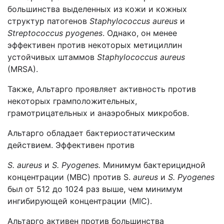
большинства выделенных из кожи и кожных
структур патогенов
Staphylococcus aureus
и
Streptococcus pyogenes
. Однако, он менее
эффективен против некоторых метициллин
устойчивых штаммов
Staphylococcus aureus
(MRSA).
Также, Альтарго проявляет активность против
некоторых грамположительных,
грамотрицательных и анаэробных микробов.
Альтарго обладает бактериостатическим
действием. Эффективен против
S. aureus
и
S. Pyogenes.
Минимум бактерицидной
концентрации (MBC) против
S.
aureus
и
S. Pyogenes
был от
512 до 1024 раз выше, чем минимум
ингибирующей концентрации (MIC).
Альтарго активен против большинства