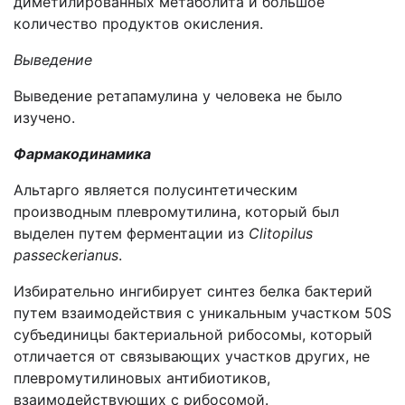
диметилированных метаболита и большое
количество продуктов окисления.
Выведение
Выведение ретапамулина у человека не было
изучено.
Фармакодинамика
Альтарго является полусинтетическим
производным плевромутилина, который был
выделен путем ферментации из
Clitopilus
passeckerianus
.
Избирательно ингибирует синтез белка бактерий
путем взаимодействия с уникальным участком 50S
субъединицы бактериальной рибосомы, который
отличается от связывающих участков других, не
плевромутилиновых антибиотиков,
взаимодействующих с рибосомой.