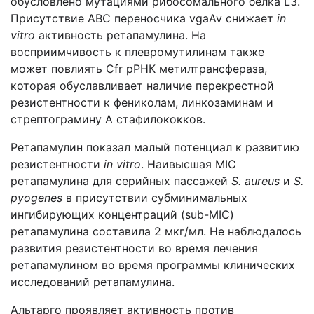
обусловлено мутациями рибосомального белка L3.
Присутствие ABC переносчика vgaAv снижает
in
vitro
активность ретапамулина. На
восприимчивость к плевромутилинам также
может повлиять Cfr рРНК метилтрансфераза,
которая обуславливает наличие перекрестной
резистентности к фениколам, линкозаминам и
стрептограмину A стафилококков.
Ретапамулин показал малый потенциал к развитию
резистентности
in vitro
. Наивысшая MIC
ретапамулина для серийных пассажей
S. aureus
и
S.
pyogenes
в присутствии субминимальных
ингибирующих концентраций (sub-MIC)
ретапамулина составила 2 мкг/мл. Не наблюдалось
развития резистентности во время лечения
ретапамулином во время программы клинических
исследований ретапамулина.
Альтарго проявляет активность против