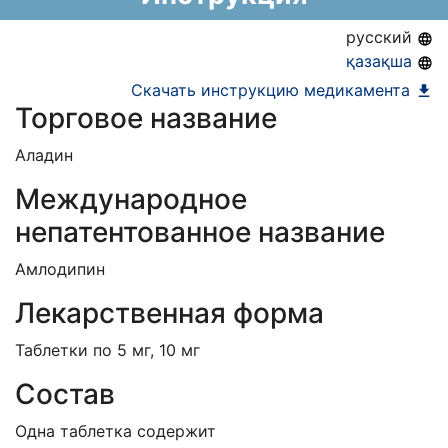
АЛО (Включено в Список бесплатного
русский
амбулаторного лекарственного обеспечения)
қазақша
ЕД (Включено в Список ЛС в рамках ГОБМП,
Скачать инструкцию медикамента
Торговое название
подлежащих закупу у Единого
дистрибьютора)
Аладин
Международное
непатентованное название
Амлодипин
Лекарственная форма
Таблетки по 5 мг, 10 мг
Состав
Одна таблетка содержит