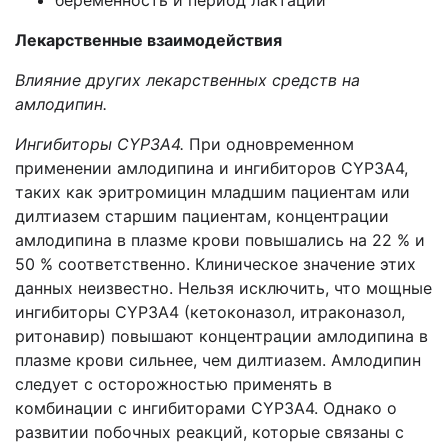
беременность и период лактации
Лекарственн
ые
взаимодействия
Влияние других лекарственных средств на
амлодипин.
Ингибиторы CYP3A4.
При одновременном
применении амлодипина и ингибиторов CYP3A4,
таких как эритромицин младшим пациентам или
дилтиазем старшим пациентам, концентрации
амлодипина в плазме крови повышались на 22 % и
50 % соответственно. Клиническое значение этих
данных неизвестно. Нельзя исключить, что мощные
ингибиторы CYP3A4 (кетоконазол, итраконазол,
ритонавир) повышают концентрации амлодипина в
плазме крови сильнее, чем дилтиазем. Амлодипин
следует с осторожностью применять в
комбинации с ингибиторами CYP3A4. Однако о
развитии побочных реакций, которые связаны с