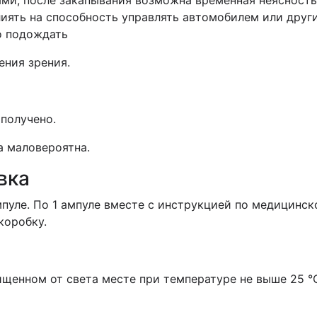
лями, после закапывания возможна временная неясность
лиять на способность управлять автомобилем или дру
о подождать
ения зрения.
получено.
 маловероятна.
вка
мпуле. По 1 ампуле вместе с инструкцией по медицинс
коробку.
ищенном от света месте при температуре не выше 25 °