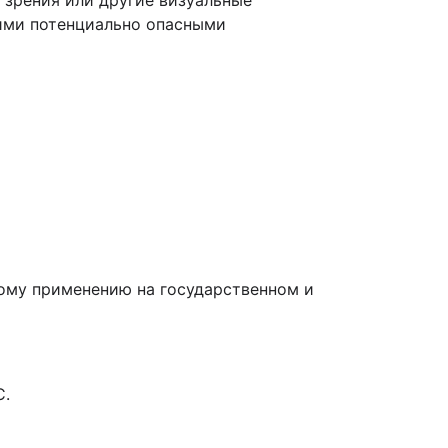
 зрения или другие визуальные
гими потенциально опасными
кому применению на госу­дарственном и
С.