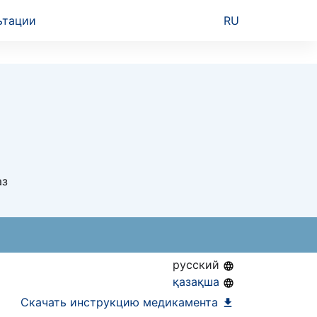
ьтации
RU
аз
русский
қазақша
Скачать инструкцию медикамента