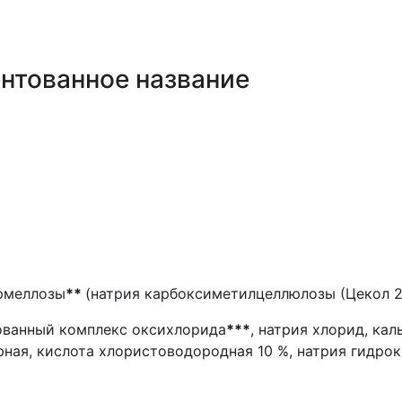
нтованное название
рмеллозы
**
(натрия карбоксиметилцеллюлозы (Цекол 20
ованный комплекс оксихлорида
***
, натрия хлорид, кал
рная, кислота хлористоводородная 10 %, натрия гидрок