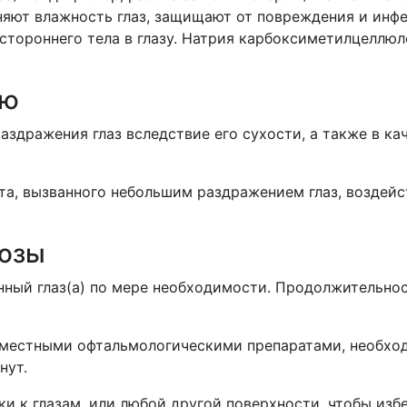
яют влажность глаз, защищают от повреждения и инф
постороннего тела в глазу. Натрия карбоксиметилцеллюл
ию
аздражения глаз вследствие его сухости, а также в ка
та, вызванного небольшим раздражением глаз, воздейс
дозы
енный глаз(а) по мере необходимости. Продолжительно
 местными офтальмологическими препаратами, необхо
нут.
ки к глазам, или любой другой поверхности, чтобы из