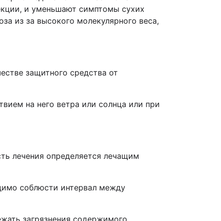
екции, и уменьшают симптомы сухих
оза из за высокого молекулярного веса,
честве защитного средства от
твием на него ветра или солнца или при
сть лечения определяется лечащим
димо соблюсти интервал между
бежать загрязнения содержимого